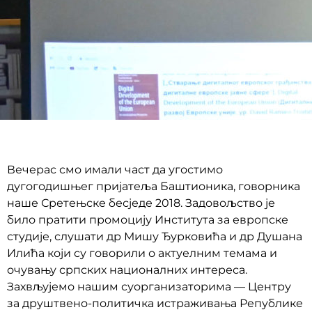
Вечерас смо имали част да угостимо
дугогодишњег пријатеља Баштионика, говорника
наше Сретењске бесједе 2018. Задовољство је
било пратити промоцију Института за европске
студије, слушати др Мишу Ђурковића и др Душана
Илића који су говорили о актуелним темама и
очувању српских националних интереса.
Захвљујемо нашим суорганизаторима — Центру
за друштвено-политичка истраживања Републике