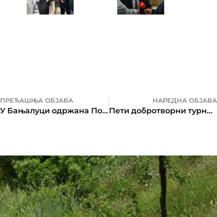
ПРЕЂАШЊА ОБЈАВА
НАРЕДНА ОБЈАВА
У Бањалуци одржана Породична шетња
Пети добротворни турнир у стоном фудбалу