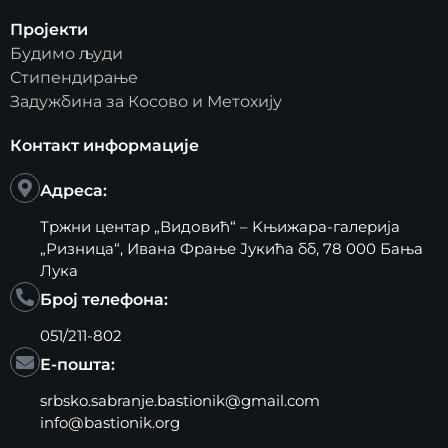
Пројекти
Будимо људи
Стипендирање
Задужбина за Косово и Метохију
Контакт информације
Адреса:
Тржни центар „Видовић“ – Kњижара-галерија
„Ризница“, Ивана Фрање Јукића бб, 78 000 Бања
Лука
Број телефона:
051/211-802
Е-пошта:
srbsko.sabranje.bastionik@gmail.com
info@bastionik.org