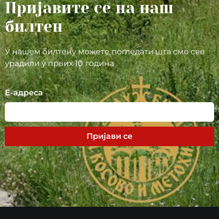
Пријавите се на наш
билтен
У нашем билтену можете погледати шта смо све
урадили у првих 10 година
Е-адреса
Пријави се