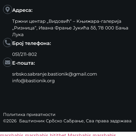
Адреса:
Тржни центар „Видовић“ – Kњижара-галерија
„Ризница“, Ивана Фрање Јукића бб, 78 000 Бања
Лука
Број телефона:
051/211-802
Е-пошта:
srbsko.sabranje.bastionik@gmail.com
info@bastionik.org
Политика приватности
©2026
Баштионик Србско Сабрање
, Сва права задржава
marsbahis
marsbahis
hititbet
Marsbahis
marsbahis