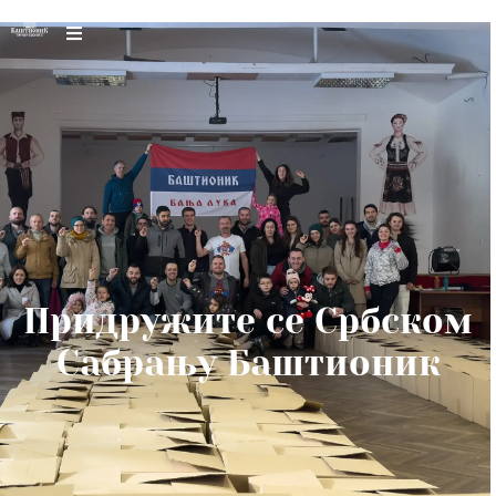
Придружите се Србском
Сабрању Баштионик