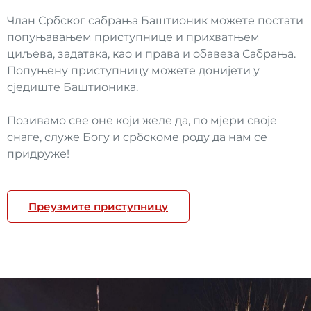
Члан Србског сабрања Баштионик можете постати
попуњавањем приступнице и прихватњем
циљева, задатака, као и права и обавеза Сабрања.
Попуњену приступницу можете донијети у
сједиште Баштионика.
Позивамо све оне који желе да, по мјери своје
снаге, служе Богу и србскоме роду да нам се
придруже!
Преузмите приступницу