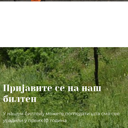
Пријавите се на наш
билтен
У нашем билтену можете погледати шта смо све
урадили у првих 10 година