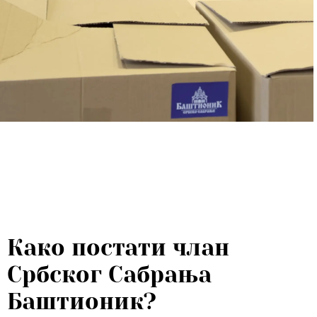
Како постати члан
Србског Сабрања
Баштионик?