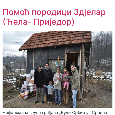
Помоћ породици Здјелар
(Ћела- Приједор)
Неформална група грађана „Буди Србин уз Србина“