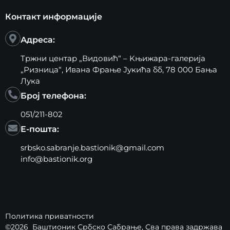
Контакт информације
Адреса:
Тржни центар „Видовић“ – Kњижара-галерија
„Ризница“, Ивана Фрање Јукића бб, 78 000 Бања
Лука
Број телефона:
051/211-802
Е-пошта:
srbsko.sabranje.bastionik@gmail.com
info@bastionik.org
Политика приватности
©2026
Баштионик Србско Сабрање
, Сва права задржава