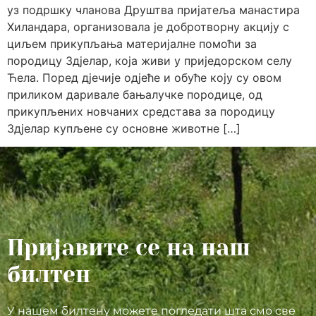
уз подршку чланова Друштва пријатеља манастира
Хиландара, организовала је добротворну акцију с
циљем прикупљања материјалне помоћи за
породицу Здјелар, која живи у приједорском селу
Ћела. Поред дјечије одјеће и обуће коју су овом
приликом даривале бањалучке породице, од
прикупљених новчаних средстава за породицу
Здјелар купљене су основне животне […]
Пријавите се на наш
билтен
У нашем билтену можете погледати шта смо све