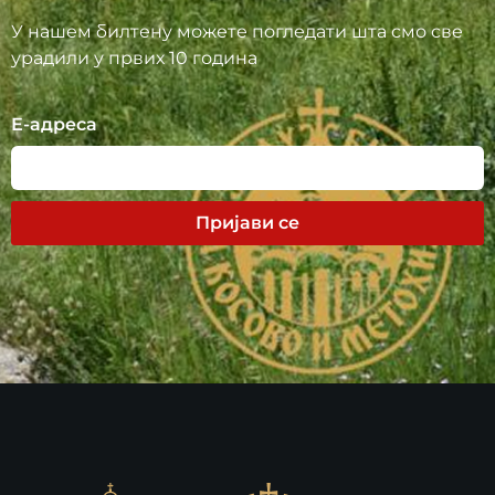
У нашем билтену можете погледати шта смо све
урадили у првих 10 година
Е-адреса
Пријави се