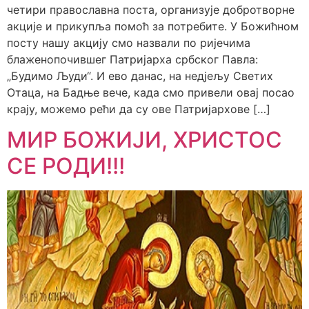
четири православна поста, организује добротворне
акције и прикупља помоћ за потребите. У Божићном
посту нашу акцију смо назвали по ријечима
блаженопочившег Патријарха србског Павла:
„Будимо Људи“. И ево данас, на недјељу Светих
Отаца, на Бадње вече, када смо привели овај посао
крају, можемо рећи да су ове Патријархове […]
МИР БОЖИЈИ, ХРИСТОС
СЕ РОДИ!!!