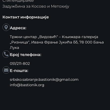
Стипендирање
Задужбина за Косово и Метохију
Контакт информације
Адреса:
Тржни центар „Видовић“ – Kњижара-галерија
„Ризница“, Ивана Фрање Јукића бб, 78 000 Бања
Лука
Број телефона:
051/211-802
Е-пошта:
srbsko.sabranje.bastionik@gmail.com
info@bastionik.org