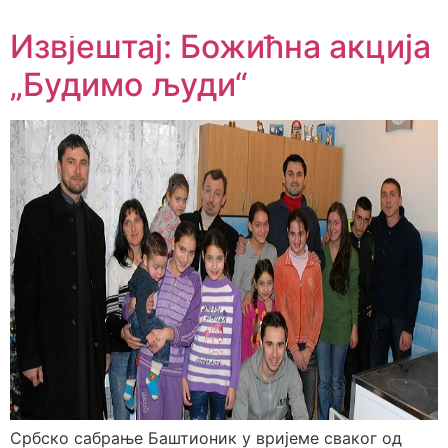
Извјештај: Божићна акција
„Будимо људи“
Србско сабрање Баштионик у вријеме сваког од