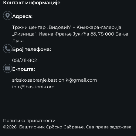
Контакт информације
Адреса:
Тржни центар „Видовић“ – Kњижара-галерија
„Ризница“, Ивана Фрање Јукића бб, 78 000 Бања
Лука
Број телефона:
051/211-802
Е-пошта:
srbsko.sabranje.bastionik@gmail.com
info@bastionik.org
Политика приватности
©2026
Баштионик Србско Сабрање
, Сва права задржава