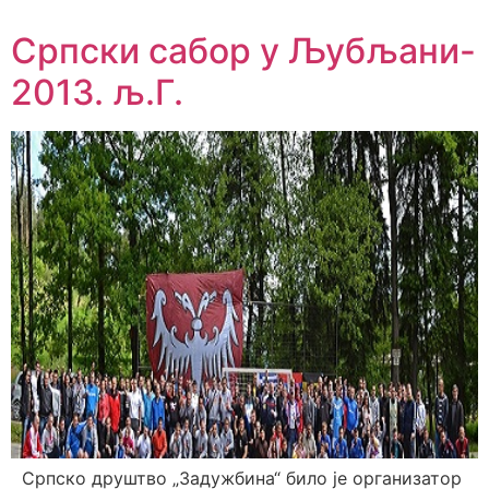
Српски сабор у Љубљани-
2013. љ.Г.
Српско друштво „Задужбина“ било је организатор