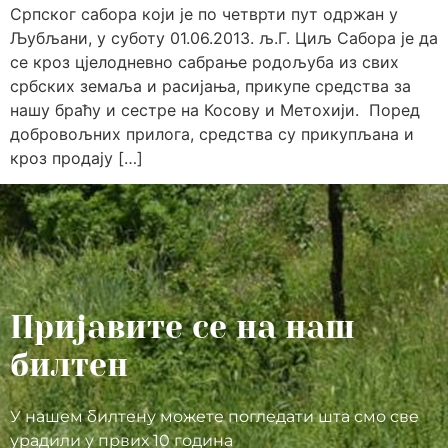
Српског сабора који је по четврти пут одржан у
Љубљани, у суботу 01.06.2013. љ.Г. Циљ Сабора је да
се кроз цјелодневно сабрање родољуба из свих
србских земаља и расијања, прикупе средства за
нашу браћу и сестре на Косову и Метохији. Поред
добровољних прилога, средства су прикупљана и
кроз продају […]
Пријавите се на наш
билтен
У нашем билтену можете погледати шта смо све
урадили у првих 10 година