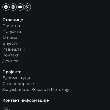
Странице
Почетна
Пројекти
О нама
Вијести
Извјештаји
Контакт
Донирај
Пројекти
Будимо људи
Стипендирање
Задужбина за Косово и Метохију
Контакт информације