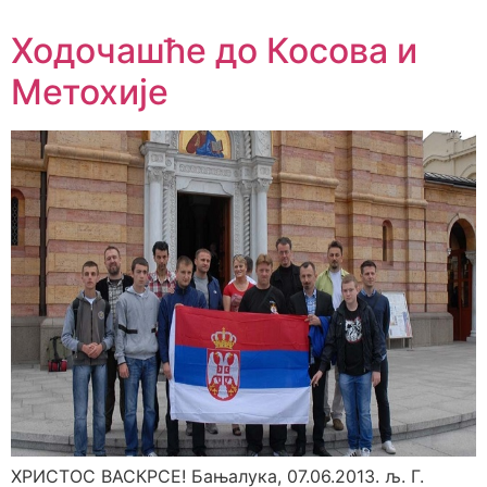
Ходочашће до Косова и
Метохије
ХРИСТОС ВАСКРСЕ! Бањалука, 07.06.2013. љ. Г.