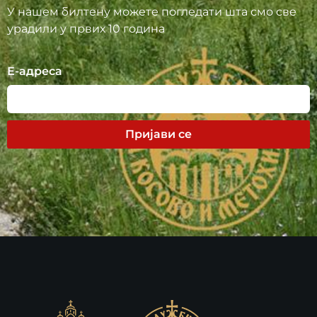
У нашем билтену можете погледати шта смо све
урадили у првих 10 година
Е-адреса
Пријави се