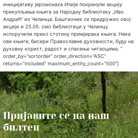
иницијативу јеромонаха Илије покренули акцију
прикупљања књига за Народну библиотеку „Иво
Андрић“ из Челинца. Баштионик се придружио овој
акцији и 25.05. смо библиотеци у Челинцу
испоручили преко стотину примјерака књига. Нека
ове књиге, бисери Православне духовности, буду на
духовну корист, радост и спасење читаоцима. ”
order_by=”sortorder” order_direction=”ASC”
returns=”included” maximum_entity_count=”500″]
Пријавите се на наш
билтен