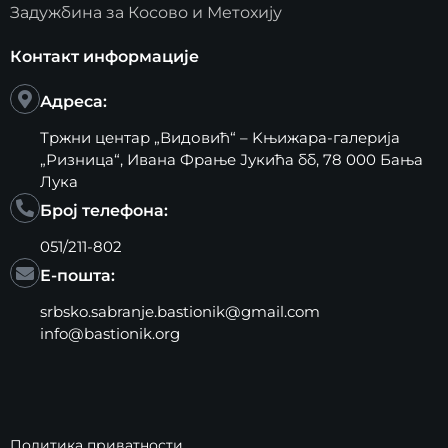
Задужбина за Косово и Метохију
Контакт информације
Адреса:
Тржни центар „Видовић“ – Kњижара-галерија
„Ризница“, Ивана Фрање Јукића бб, 78 000 Бања
Лука
Број телефона:
051/211-802
Е-пошта:
srbsko.sabranje.bastionik@gmail.com
info@bastionik.org
Политика приватности