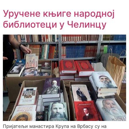
Уручене књиге народној
библиотеци у Челинцу
Пријатељи манастира Крупа на Врбасу су на