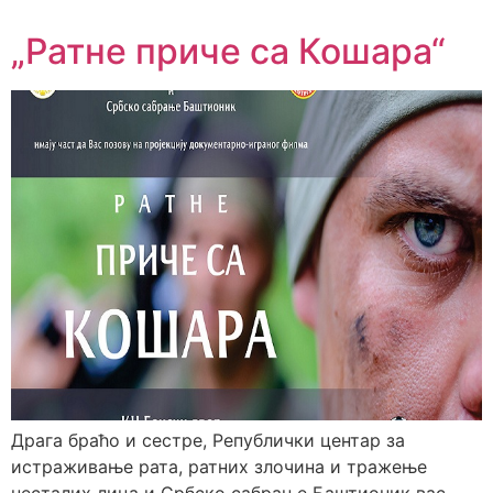
„Ратне приче са Кошара“
Драга браћо и сестре, Републички центар за
истраживање рата, ратних злочина и тражење