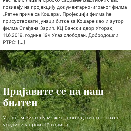
несталих лица и Србско сабрање Баштионик вас
позивају на пројекцију документарно-играног филма
„Ратне приче са Кошара“. Пројекцији филма ће
присуствовати јунаци битке за Кошаре као и аутор
филма Слађана Зарић. КЦ Бански двор Уторак,
11.6.2019. године 19ч Улаз слободан. Добродошли!
РТРС: […]
Пријавите се на наш
билтен
У нашем билтену можете погледати шта смо све
урадили у првих 10 година