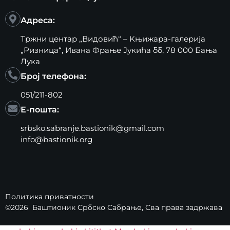
Адреса:
Тржни центар „Видовић“ – Kњижара-галерија
„Ризница“, Ивана Фрање Јукића бб, 78 000 Бања
Лука
Број телефона:
051/211-802
Е-пошта:
srbsko.sabranje.bastionik@gmail.com
info@bastionik.org
Политика приватности
©2026
Баштионик Србско Сабрање
, Сва права задржава