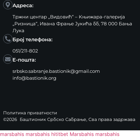
Адреса:
Тржни центар „Видовић“ – Kњижара-галерија
„Ризница“, Ивана Фрање Јукића бб, 78 000 Бања
Лука
Број телефона:
051/211-802
Е-пошта:
srbsko.sabranje.bastionik@gmail.com
info@bastionik.org
Политика приватности
©2026
Баштионик Србско Сабрање
, Сва права задржава
marsbahis
marsbahis
hititbet
Marsbahis
marsbahis