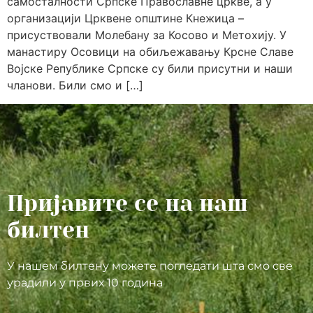
самосталности Српске Православне цркве, а у
организацији Црквене општине Кнежица –
присуствовали Молебану за Косово и Метохију. У
манастиру Осовици на обиљежавању Крсне Славе
Војске Републике Српске су били присутни и наши
чланови. Били смо и […]
Пријавите се на наш
билтен
У нашем билтену можете погледати шта смо све
урадили у првих 10 година