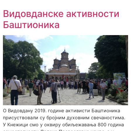
Видовданске активности
Баштионика
О Видовдану 2019. године активисти Баштионика
присуствовали су бројним духовним свечаностима.
У Кнежици смо у оквиру обиљежавања 800 година