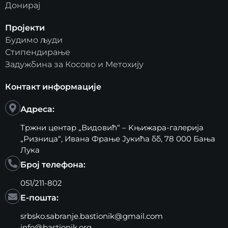
Донирај
Пројекти
Будимо људи
Стипендирање
Задужбина за Косово и Метохију
Контакт информације
Адреса:
Тржни центар „Видовић“ – Kњижара-галерија
„Ризница“, Ивана Фрање Јукића бб, 78 000 Бања
Лука
Број телефона:
051/211-802
Е-пошта:
srbsko.sabranje.bastionik@gmail.com
info@bastionik.org