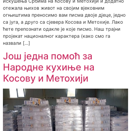
искушења Србима на Косову и Метохији и додатно
отежала њихов живот на својим вјековним
огњиштима преносимо вам писма двоје дјеце, једно
са југа, а друго са сјевера Косова и Метохије. Лако
ћете препознати одакле је које писмо. Наш трајни
пројекат националног карактера (како смо га
назвали […]
Још једна помоћ за
Народне кухиње на
Косову и Метохији