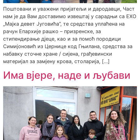
Поштовани и уважени пријатељи и дародавци, Част
нам је да Вам доставимо извештај у сарадњи са ЕХО
„Мајка девет Југовића”, те средства уплаћена на
рачун Епархије рашко – призренске, за
стипендирање дјеце, као и за помоћ породици
Симијоновић из Цернице код Гњилана, средства за
набавку сточне хране / сијена, грађевински
материјал за замјену крова, столарија, […]
Има вјере, наде и љубави