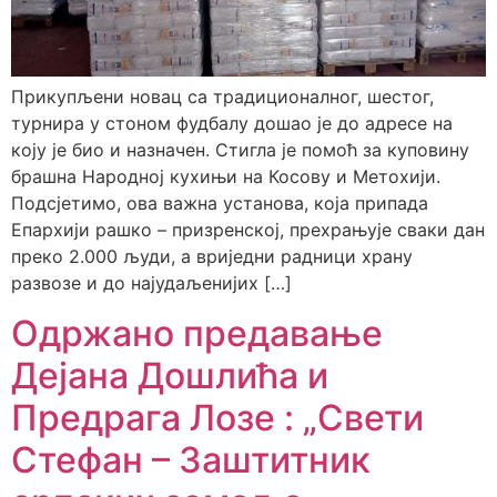
Прикупљени новац са традиционалног, шестог,
турнира у стоном фудбалу дошао је до адресе на
коју је био и назначен. Стигла је помоћ за куповину
брашна Народној кухињи на Косову и Метохији.
Подсјетимо, ова важна установа, која припада
Епархији рашко – призренској, прехрањује сваки дан
преко 2.000 људи, а вриједни радници храну
развозе и до најудаљенијих […]
Одржано предавање
Дејана Дошлића и
Предрага Лозе : „Свети
Стефан – Заштитник