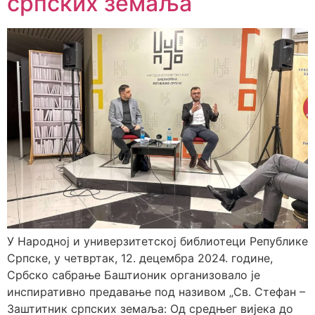
српских земаља
У Народној и универзитетској библиотеци Републике
Српске, у четвртак, 12. децембра 2024. године,
Србско сабрање Баштионик организовало је
инспиративно предавање под називом „Св. Стефан –
Заштитник српских земаља: Од средњег вијека до