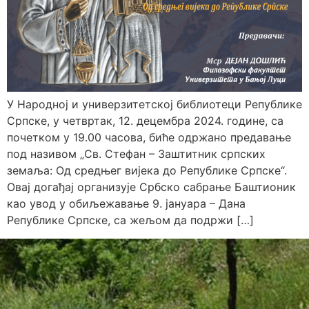
У Народној и универзитетској библиотеци Републике
Српске, у четвртак, 12. децембра 2024. године, са
почетком у 19.00 часова, биће одржано предавање
под називом „Св. Стефан – Заштитник српских
земаља: Од средњег вијека до Републике Српске“.
Овај догађај организује Србско сабрање Баштионик
као увод у обиљежавање 9. јануара – Дана
Републике Српске, са жељом да подржи […]