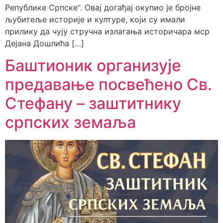
Републике Српске“. Овај догађај окупио је бројне
љубитеље историје и културе, који су имали
прилику да чују стручна излагања историчара мср
Дејана Дошлића […]
Баштионик организује
предавање посвећено Св.
Стефану – заштитнику
српских земаља