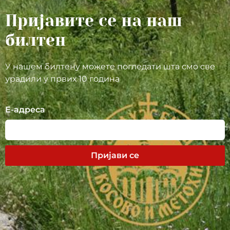
Пријавите се на наш
билтен
У нашем билтену можете погледати шта смо све
урадили у првих 10 година
Е-адреса
Пријави се