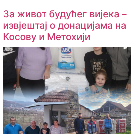
За живот будућег вијека –
извјештај о донацијама на
Косову и Метохији