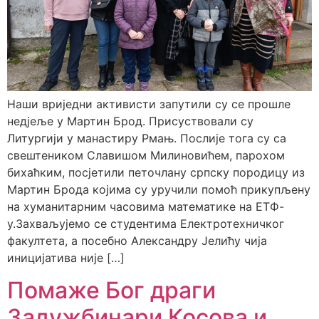
Наши вриједни активисти запутили су се прошле
недјеље у Мартин Брод. Присуствовали су
Литургији у манастиру Рмањ. Послије тога су са
свештеником Славишом Милиновићем, парохом
бихаћким, посјетили петочлану српску породицу из
Мартин Брода којима су уручили помоћ прикупљену
на хуманитарним часовима математике на ЕТФ-
у.Захваљујемо се студентима Електротехничког
факултета, а посебно Александру Јелићу чија
иницијатива није […]
Помаже Бог драги
Задужбинари Косова и