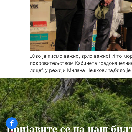
„Ово је писмо важно, врло важно! И то мо
покровитељством Кабинета градоначелник
лице”, у режији Милана Нешковића,било је
Пријавите се на наш бил