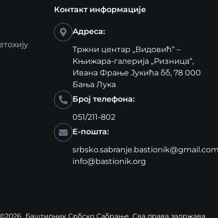
Контакт информације
Адреса:
етохију
Тржни центар „Видовић“ –
Kњижара-галерија „Ризница“,
Ивана Фрање Јукића бб, 78 000
Бања Лука
Број телефона:
051/211-802
Е-пошта:
srbsko.sabranje.bastionik@gmail.co
info@bastionik.org
©2026
Баштионик Србско Сабрање
, Сва права задржава