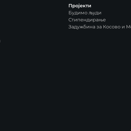
Пројекти
Будимо људи
Стипендирање
Задужбина за Косово и М
и