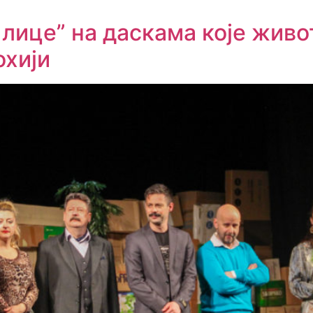
ице” на даскама које живот
охији