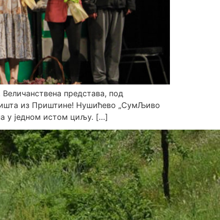
! Величанствена представа, под
оришта из Приштине! Нушићево „СумЉиво
а у једном истом циљу. […]