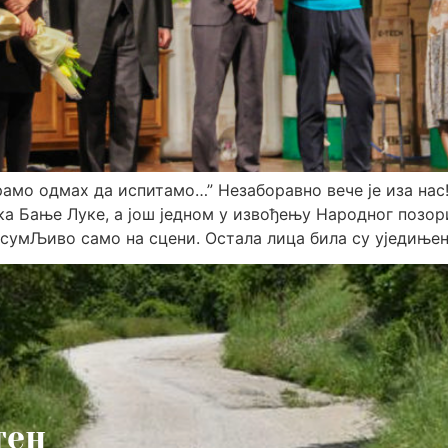
рамо одмах да испитамо…” Незаборавно вече је иза нас
а Бање Луке, а још једном у извођењу Народног поз
 сумЉиво само на сцени. Остала лица била су уједињен
тен