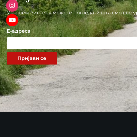
У нашем билтену можете погледати шта смо све у
Е-адреса
Пријави се