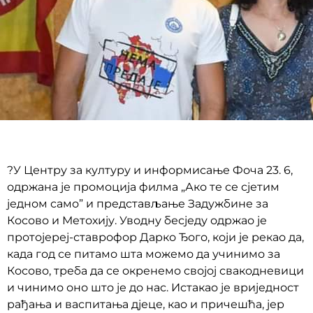
?У Центру за културу и информисање Фоча 23. 6,
одржана је промоција филма „Ако те се сјетим
једном само” и представљање Задужбине за
Косово и Метохију. Уводну бесједу одржао је
протојереј-ставрофор Дарко Ђого, који је рекао да,
када год се питамо шта можемо да учинимо за
Косово, треба да се окренемо својој свакодневици
и чинимо оно што је до нас. Истакао је вриједност
рађања и васпитања дјеце, као и причешћа, јер