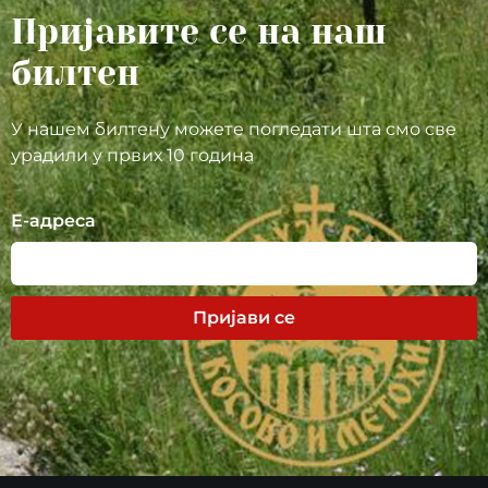
Пријавите се на наш
билтен
У нашем билтену можете погледати шта смо све
урадили у првих 10 година
Е-адреса
Пријави се