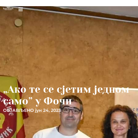
„Ако те се сјетим једном
само” у Фочи
ОБЈАВЉЕНО
јун 24, 2023