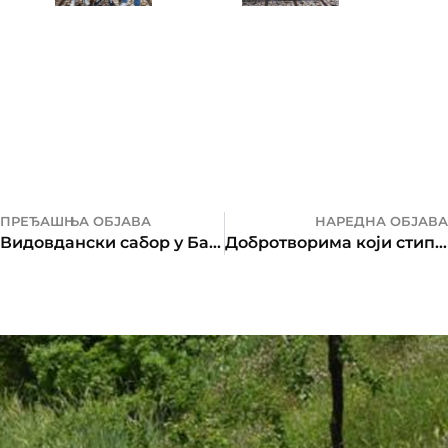
ПРЕЂАШЊА ОБЈАВА
НАРЕДНА ОБЈАВА
Видовдански сабор у Бањалуци
Добротворима који стипендирају српске ђаке на Косову и Метохији