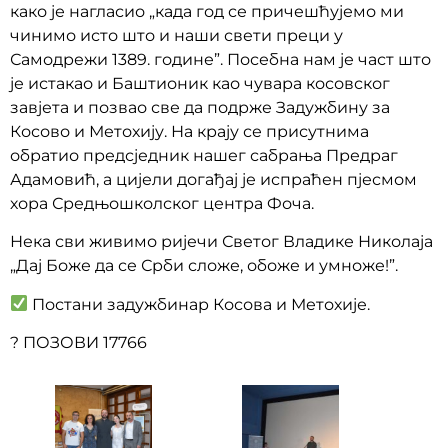
како је нагласио „када год се причешћујемо ми
чинимо исто што и наши свети преци у
Самодрежи 1389. године”. Посебна нам је част што
је истакао и Баштионик као чувара косовског
завјета и позвао све да подрже Задужбину за
Косово и Метохију. На крају се присутнима
обратио предсједник нашег сабрања Предраг
Адамовић, а цијели догађај је испраћен пјесмом
хора Средњошколског центра Фоча.
Нека сви живимо ријечи Светог Владике Николаја
„Дај Боже да се Срби сложе, обоже и умноже!”.
Постани задужбинар Косова и Метохије.
? ПОЗОВИ 17766