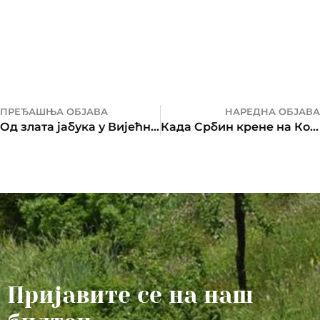
ПРЕЂАШЊА ОБЈАВА
НАРЕДНА ОБЈАВА
Од злата јабука у Вијећници Банског двора
Када Србин крене на Косово…
Пријавите се на наш