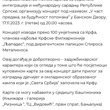
интеграције и међународну сарадњу Републике
Српске, организују концерт под називом: „У част
предака, за будућност потомака” у Банском Двору,
17.11.2023. г. (петак) од 20.00 часова.
Концерт изводи преко 100 умјетника са Крфа,
чланова најбоље Крфске Филхармоније
„Љападес”, под диригентском палицом Спироса
Металиноса.
Овај догађај је добротворно – задужбинарског
карактера који се огледа у томе што ће посјетиоци
куповином карте за овај концерт дати прилог за
изградњу дјечијег и омладинског образовног
кампа који је „Света Србија” започела на Крфу.
Карте се могу набавити у сједишту Баштионика
(Књижара – галерија
„Ризница ”, ТЦ „Видовић”, први спрат, Бањалука).