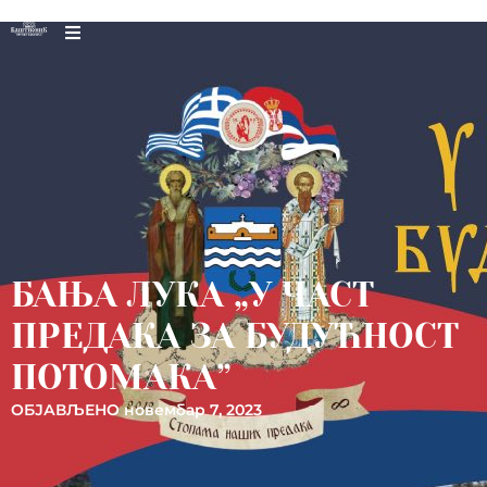
БАЊА ЛУКА „У ЧАСТ
ПРЕДАКА ЗА БУДУЋНОСТ
ПОТОМАКА”
ОБЈАВЉЕНО
новембар 7, 2023