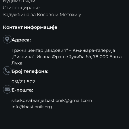
Будимо људи
Стипендирање
Задужбина за Косово и Метохију
Контакт информације
Адреса:
Тржни центар „Видовић“ – Kњижара-галерија
„Ризница“, Ивана Фрање Јукића бб, 78 000 Бања
Лука
Број телефона:
051/211-802
Е-пошта:
srbsko.sabranje.bastionik@gmail.com
info@bastionik.org