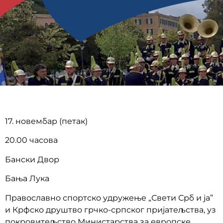
17. новембар (петак)
20.00 часова
Бански Двор
Бања Лука
Православно спортско удружење „Свети Срб и ја”
и Крфско друштво грчко-српског пријатељства, уз
покровитељство Министарства за европске