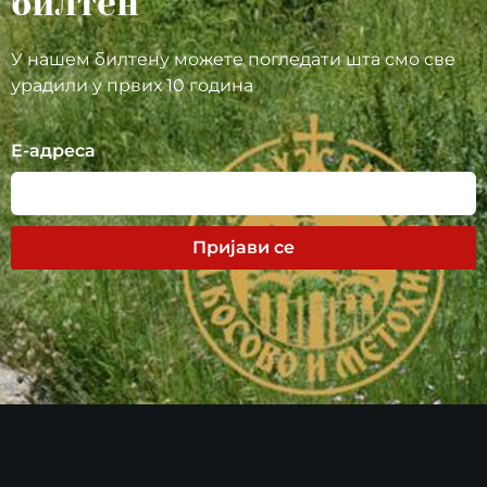
билтен
У нашем билтену можете погледати шта смо све
урадили у првих 10 година
Е-адреса
Пријави се