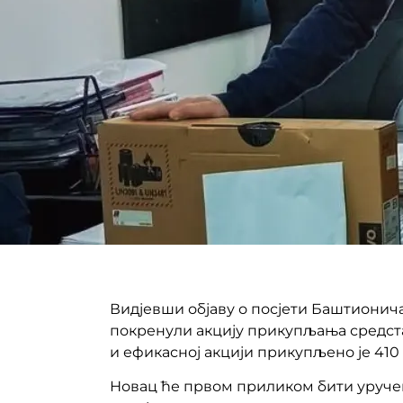
Видјевши објаву о посјети Баштионича
покренули акцију прикупљања средстав
и ефикасној акцији прикупљено је 410 
Новац ће првом приликом бити уручен 