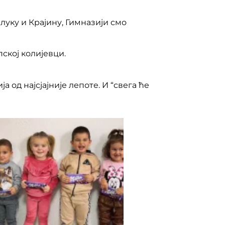
луку и Крајину, Гимназији смо
пској колијевци.
а од најсјајније лепоте. И “свега ће