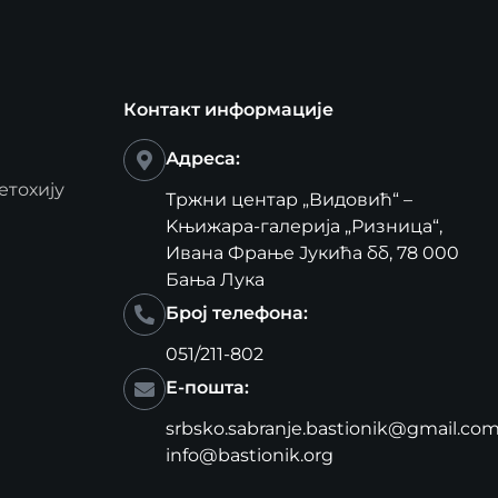
Контакт информације
Адреса:
етохију
Тржни центар „Видовић“ –
Kњижара-галерија „Ризница“,
Ивана Фрање Јукића бб, 78 000
Бања Лука
Број телефона:
051/211-802
Е-пошта:
srbsko.sabranje.bastionik@gmail.co
info@bastionik.org