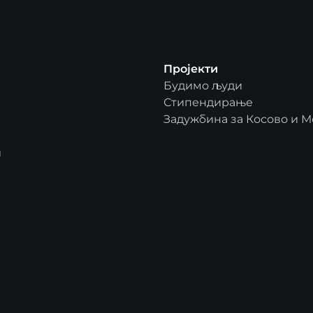
Пројекти
Будимо људи
Стипендирање
Задужбина за Косово и М
и