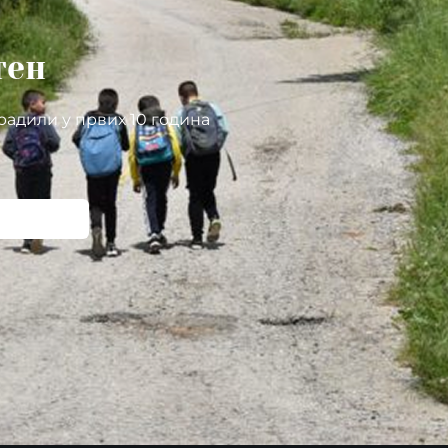
тен
радили у првих 10 година