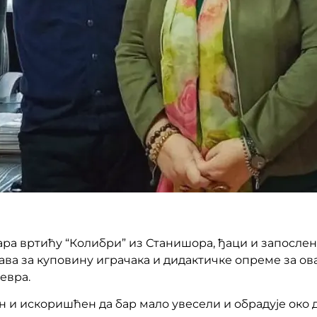
ра вртићу “Колибри” из Станишора, ђаци и запослен
а за куповину играчака и дидактичке опреме за ова
евра.
и искоришћен да бар мало увесели и обрадује око д