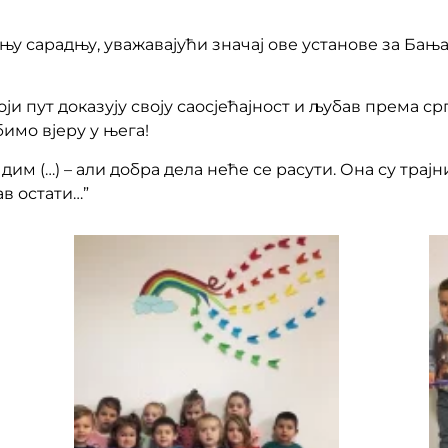
њу сарадњу, уважавајући значај ове установе за Бања
ји пут доказују своју саосјећајност и љубав према ср
имо вјеру у њега!
м (…) – али добра дела неће се расути. Она су трајниј
ав остати…”