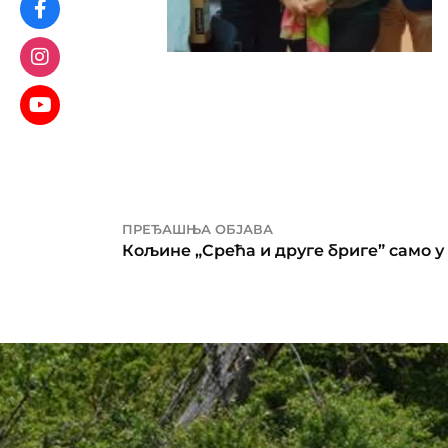
ПРЕЂАШЊА ОБЈАВА
Кољине „Срећа и друге бриге” само 