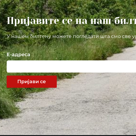
Пријавите се на наш бил
У нашем билтену можете погледати шта смо све у
Е-адреса
Пријави се