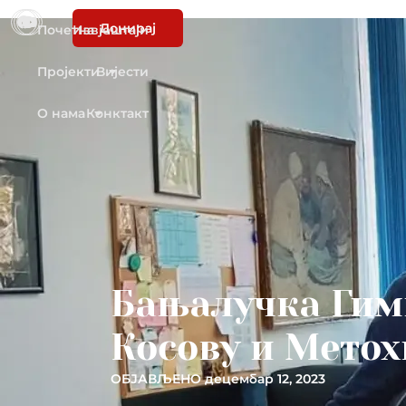
Донирај
Почетна
Извјештаји
Пројекти
Вијести
О нама
Конктакт
Бањалучка Гимн
Косову и Метох
ОБЈАВЉЕНО
децембар 12, 2023