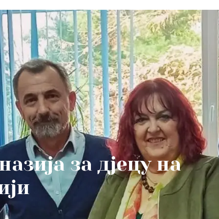
азија за дјецу на
ији