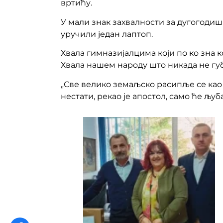
вртићу.
У мали знак захвалности за дугогодиш
уручили један лаптоп.
Хвала гимназијалцима који по ко зна ко
Хвала нашем народу што никада не губ
„Све велико земаљско расипље се као ди
нестати, рекао је апостол, само ће љуб