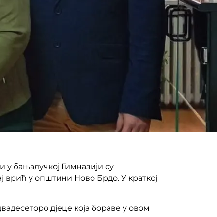
и у бањалучкој Гимназији су
ј врић у општини Ново Брдо. У краткој
вадесеторо дјеце која бораве у овом