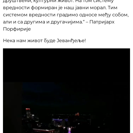
друштвени, културни живот. На том систему
вредности формиран је наш јавни морал. Тим
системом вредности градимо односе међу собом,
али и са другима и другачијима.“ – Патријарх
Порфирије
Нека нам живот буде Јеванђеље!
Прегледач
видео
записа