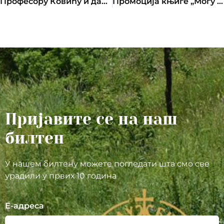
Професору Ковићу и даље забрањен улазак у БиХ
Промоција књиге „Могу ли и ја са вама…”
Пријавите се на наш
билтен
У нашем билтену можете погледати шта смо све
урадили у првих 10 година
Е-адреса