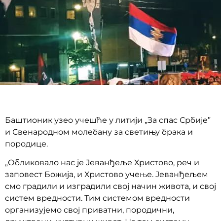
Баштионик узео учешће у литији „За спас Србије”
и Свенародном молебану за светињу брака и
породице.
„Обликовало нас је Јеванђеље Христово, реч и
заповест Божија, и Христово учење. Јеванђељем
смо градили и изградили свој начин живота, и свој
систем вредности. Тим системом вредности
организујемо свој приватни, породични,