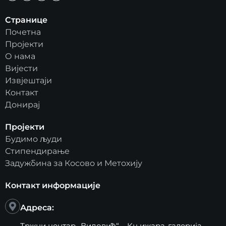
Странице
Почетна
Пројекти
О нама
Вијести
Извјештаји
Контакт
Донирај
Пројекти
Будимо људи
Стипендирање
Задужбина за Косово и Метохију
Контакт информације
Адреса:
Тржни центар „Видовић“ – Kњижара-галерија