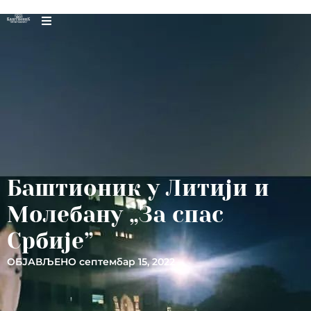
Баштионик у Литији и
Молебану „За спас
Србије”
ОБЈАВЉЕНО
септембар 15, 2022