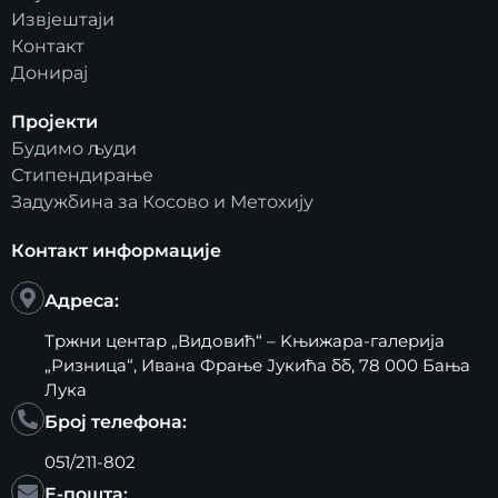
Извјештаји
Контакт
Донирај
Пројекти
Будимо људи
Стипендирање
Задужбина за Косово и Метохију
Контакт информације
Адреса:
Тржни центар „Видовић“ – Kњижара-галерија
„Ризница“, Ивана Фрање Јукића бб, 78 000 Бања
Лука
Број телефона:
051/211-802
Е-пошта: