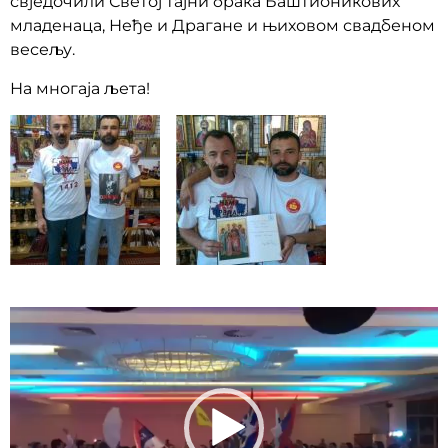
свједочили Светој тајни брака Баштионикових
младенаца, Неђе и Драгане и њиховом свадбеном
весељу.
На многаја љета!
Прегледач
видео
записа