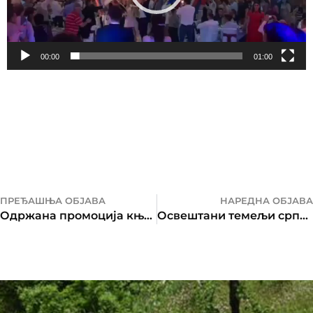
00:00
01:00
ПРЕЂАШЊА ОБЈАВА
НАРЕДНА ОБЈАВА
Одржана промоција књиге „Свети цар“
Освештани темељи српско-руског храма и духовно-културног центра