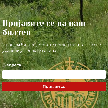
Пријавите се на наш
билтен
У нашем билтену можете погледати шта смо све
урадили у првих 10 година
Е-адреса
Пријави се