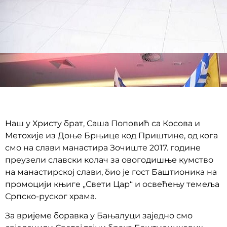
Наш у Христу брат, Саша Поповић са Косова и
Метохије из Доње Брњице код Приштине, од кога
смо на слави манастира Зочиште 2017. године
преузели славски колач за овогодишње кумство
на манастирској слави, био је гост Баштионика на
промоцији књиге „Свети Цар“ и освећењу темеља
Српско-руског храма.
За вријеме боравка у Бањалуци заједно смо