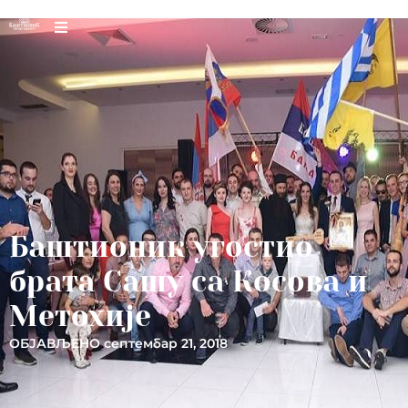
Баштионик угостио
брата Сашу са Косова и
Метохије
ОБЈАВЉЕНО
септембар 21, 2018