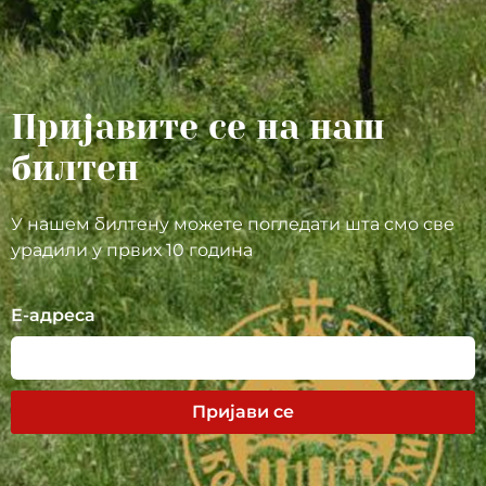
Пријавите се на наш
билтен
У нашем билтену можете погледати шта смо све
урадили у првих 10 година
Е-адреса
Пријави се