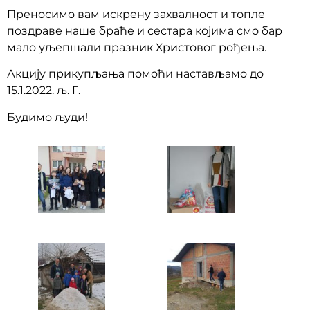
Преносимо вам искрену захвалност и топле
поздраве наше браће и сестара којима смо бар
мало уљепшали празник Христовог рођења.
Акцију прикупљања помоћи настављамо до
15.1.2022. љ. Г.
Будимо људи!