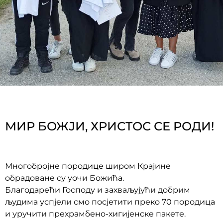
МИР БОЖЈИ, ХРИСТОС СЕ РОДИ!
Многобројне породице широм Крајине
обрадоване су уочи Божића.
Благодарећи Господу и захваљујући добрим
људима успјели смо посјетити преко 70 породица
и уручити прехрамбено-хигијенске пакете.