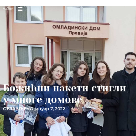
Божићни пакети стигли
у многе домове
ОБЈАВЉЕНО
јануар 7, 2022