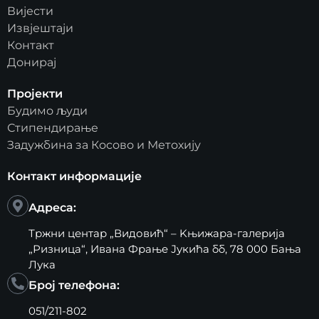
Вијести
Извјештаји
Контакт
Донирај
Пројекти
Будимо људи
Стипендирање
Задужбина за Косово и Метохију
Контакт информације
Адреса:
Тржни центар „Видовић“ – Kњижара-галерија
„Ризница“, Ивана Фрање Јукића бб, 78 000 Бања
Лука
Број телефона:
051/211-802