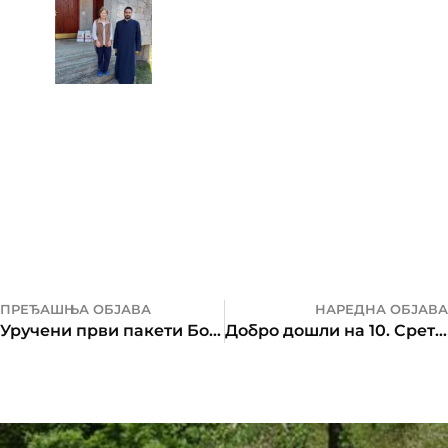
ПРЕЂАШЊА ОБЈАВА
НАРЕДНА ОБЈАВА
Уручени први пакети Божићне добротворне акције
Добро дошли на 10. Сретењску бесједу