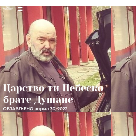
Царство ти Небеско
брате Душане
ОБЈАВЉЕНО
април 30, 2022