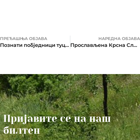
ПРЕЂАШЊА ОБЈАВА
НАРЕДНА ОБЈАВА
Познати побједници туцијаде 2022.
Прослављена Крсна Слава Баштионика
Пријавите се на наш
билтен