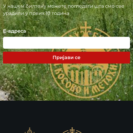
У нашем билтену можете погледати шта смо све
урадили у првих 10 година
Е-адреса
Пријави се