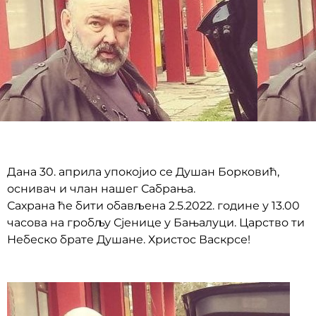
Дана 30. априла упокојио се Душан Борковић,
оснивач и члан нашег Сабрања.
Сахрана ће бити обављена 2.5.2022. године у 13.00
часова на гробљу Сјенице у Бањалуци. Царство ти
Небеско брате Душане. Христос Васкрсе!