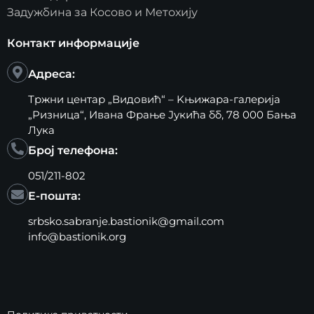
Задужбина за Косово и Метохију
Контакт информације
Адреса:
Тржни центар „Видовић“ – Kњижара-галерија
„Ризница“, Ивана Фрање Јукића бб, 78 000 Бања
Лука
Број телефона:
051/211-802
Е-пошта:
srbsko.sabranje.bastionik@gmail.com
info@bastionik.org