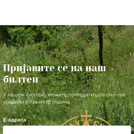
Пријавите се на наш
билтен
У нашем билтену можете погледати шта смо све
урадили у првих 10 година
Е-адреса