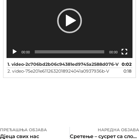
00:00
00:00
1.
video-2c706bd2b06c94381ed9745a2588d076-V
0:02
2.
video-75e201e6112632018924041a0937936b-V
0:18
ПРЕЂАШЊА ОБЈАВА
НАРЕДНА ОБЈАВА
Дјеца свих нас
Сретење – сусрет са слободом