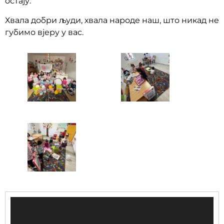
остају.
Хвала добри људи, хвала народе наш, што никад не
губимо вјеру у вас.
Прегледач
видео
записа