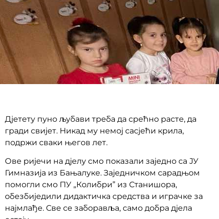
Дјетету пуно љубави треба да срећно расте, да
гради свијет. Никад му немој сасјећи крила,
подржи сваки његов лет.
Ове ријечи на дјелу смо показали заједно са ЈУ
Гимназија из Бањалуке. Заједничком сарадњом
помогли смо ПУ „Колибри” из Станишора,
обезбиједили дидактичка средства и играчке за
најмлађе. Све се заборавља, само добра дјела