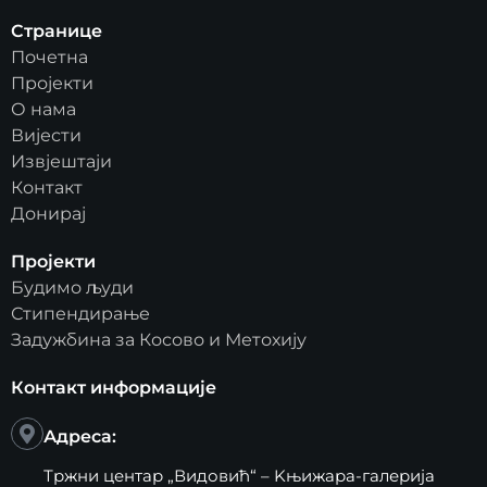
Странице
Почетна
Пројекти
О нама
Вијести
Извјештаји
Контакт
Донирај
Пројекти
Будимо људи
Стипендирање
Задужбина за Косово и Метохију
Контакт информације
Адреса:
Тржни центар „Видовић“ – Kњижара-галерија