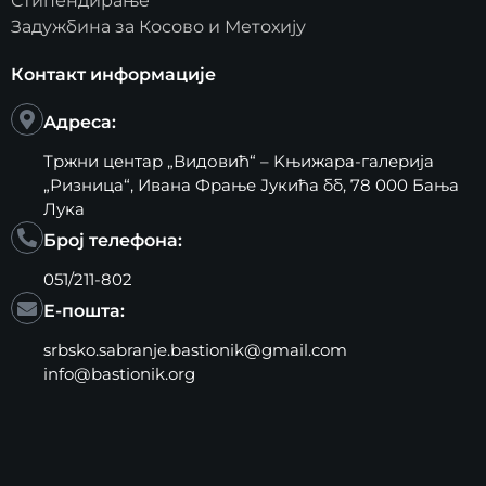
Стипендирање
Задужбина за Косово и Метохију
Контакт информације
Адреса:
Тржни центар „Видовић“ – Kњижара-галерија
„Ризница“, Ивана Фрање Јукића бб, 78 000 Бања
Лука
Број телефона:
051/211-802
Е-пошта:
srbsko.sabranje.bastionik@gmail.com
info@bastionik.org