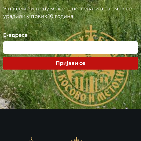
У нашем билтену можете погледати шта смо све
урадили у првих 10 година
Е-адреса
Пријави се