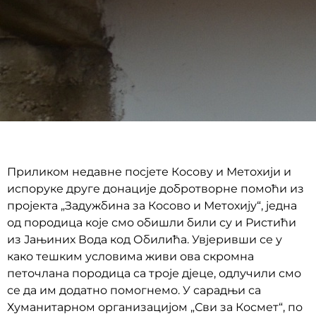
Приликом недавне посјете Косову и Метохији и
испоруке друге донације добротворне помоћи из
пројекта „Задужбина за Косово и Метохију“, једна
од породица које смо обишли били су и Ристићи
из Јањиних Вода код Обилића. Увјеривши се у
како тешким условима живи ова скромна
петочлана породица са троје дјеце, одлучили смо
се да им додатно помогнемо. У сарадњи са
Хуманитарном организацијом „Сви за Космет“, по