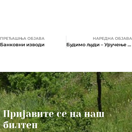
ПРЕЂАШЊА ОБЈАВА
НАРЕДНА ОБЈАВА
Банковни изводи
Будимо људи – Уручење помоћи
Пријавите се на наш
билтен