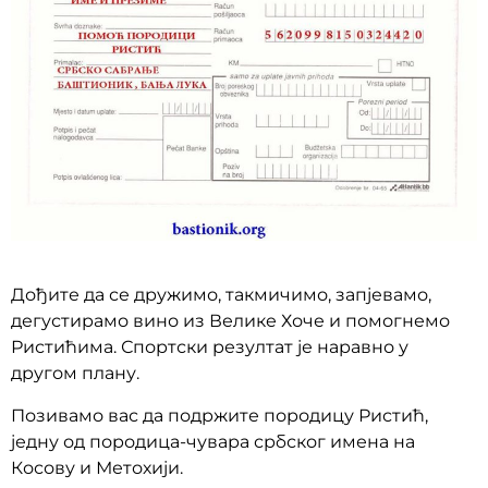
Дођите да се дружимо, такмичимо, запјевамо,
дегустирамо вино из Велике Хоче и помогнемо
Ристићима. Спортски резултат је наравно у
другом плану.
Позивамо вас да подржите породицу Ристић,
једну од породица-чувара србског имена на
Косову и Метохији.