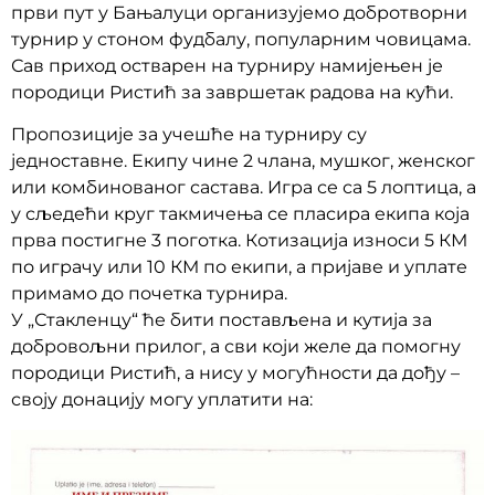
први пут у Бањалуци организујемо добротворни
турнир у стоном фудбалу, популарним човицама.
Сав приход остварен на турниру намијењен је
породици Ристић за завршетак радова на кући.
Пропозиције за учешће на турниру су
једноставне. Екипу чине 2 члана, мушког, женског
или комбинованог састава. Игра се са 5 лоптица, а
у сљедећи круг такмичења се пласира екипа која
прва постигне 3 поготка. Котизација износи 5 КМ
по играчу или 10 КМ по екипи, а пријаве и уплате
примамо до почетка турнира.
У „Стакленцу“ ће бити постављена и кутија за
добровољни прилог, а сви који желе да помогну
породици Ристић, а нису у могућности да дођу –
своју донацију могу уплатити на: