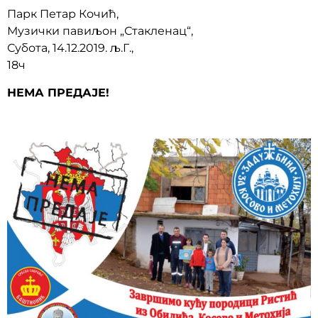
Парк Петар Кочић,
Музички павиљон „Стакленац“,
Субота, 14.12.2019. љ.Г.,
18ч
НЕМА ПРЕДАЈЕ!