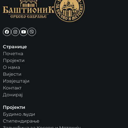
Странице
Почетна
Пројекти
О нама
Вијести
Извјештаји
Контакт
Донирај
Пројекти
Будимо људи
Стипендирање
Задужбина за Косово и Метохију