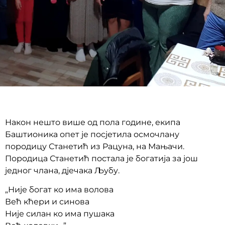
Након нешто више од пола године, екипа
Баштионика опет је посјетила осмочлану
породицу Станетић из Рацуна, на Мањачи.
Породица Станетић постала је богатија за још
једног члана, дјечака Љубу.
„Није богат ко има волова
Већ кћери и синова
Није силан ко има пушака