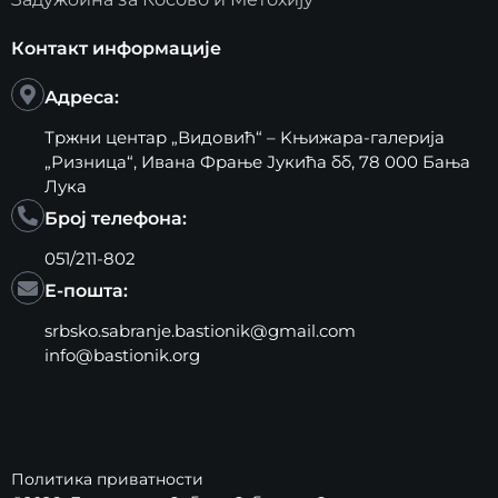
Контакт информације
Адреса:
Тржни центар „Видовић“ – Kњижара-галерија
„Ризница“, Ивана Фрање Јукића бб, 78 000 Бања
Лука
Број телефона:
051/211-802
Е-пошта:
srbsko.sabranje.bastionik@gmail.com
info@bastionik.org
Политика приватности