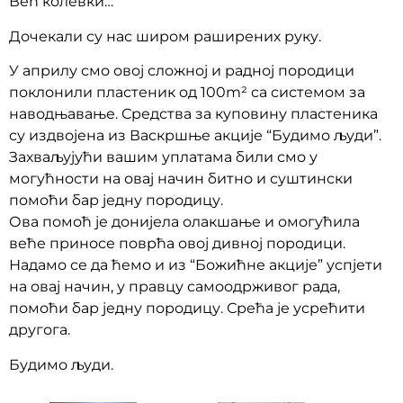
Већ колевки…”
Дочекали су нас широм раширених руку.
У априлу смо овој сложној и радној породици
поклонили пластеник од 100m² са системом за
наводњавање. Средства за куповину пластеника
су издвојена из Васкршње акције “Будимо људи”.
Захваљујући вашим уплатама били смо у
могућности на овај начин битно и суштински
помоћи бар једну породицу.
Ова помоћ је донијела олакшање и омогућила
веће приносе поврћа овој дивној породици.
Надамо се да ћемо и из “Божићне акције” успјети
на овај начин, у правцу самоодрживог рада,
помоћи бар једну породицу. Срећа је усрећити
другога.
Будимо људи.