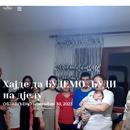
Хајде да БУДЕМО ЉУДИ
на дјелу
ОБЈАВЉЕНО
новембар 30, 2023