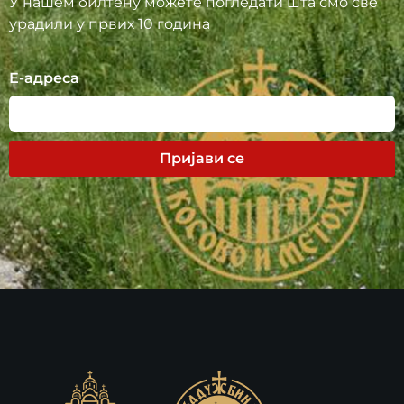
У нашем билтену можете погледати шта смо све
урадили у првих 10 година
Е-адреса
Пријави се