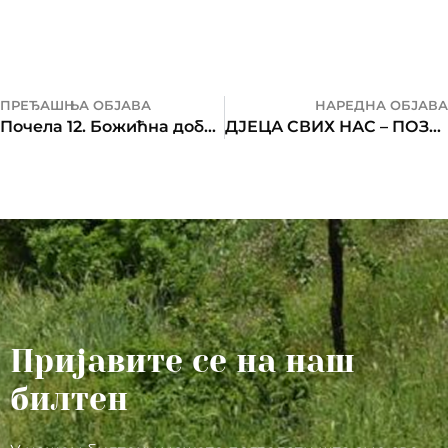
ПРЕЂАШЊА ОБЈАВА
НАРЕДНА ОБЈАВА
Почела 12. Божићна добротворна акција „Будимо људи“
ДЈЕЦА СВИХ НАС – ПОЗОВИ 17766!
Пријавите се на наш
билтен