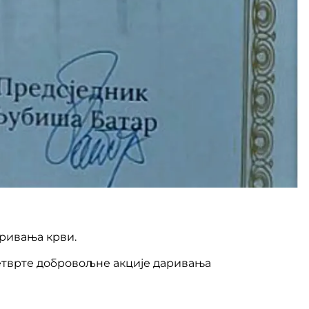
аривања крви.
четврте добровољне акције даривања