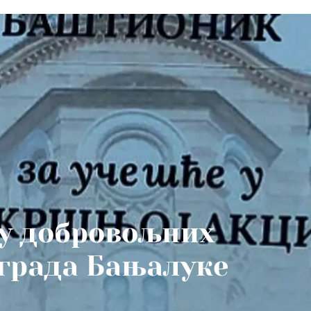
у добровољних
 града Бањалукe