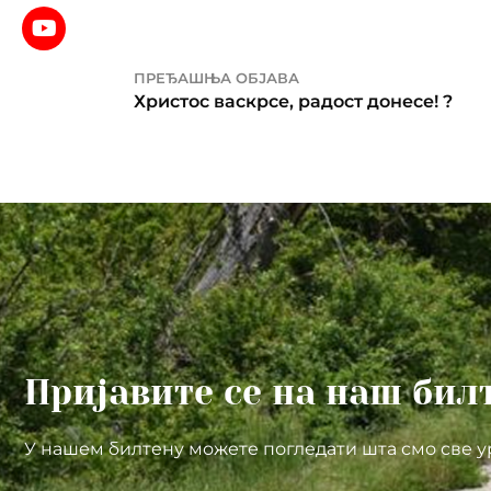
ПРЕЂАШЊА ОБЈАВА
Христос васкрсе, радост донесе! ?
Пријавите се на наш бил
У нашем билтену можете погледати шта смо све у