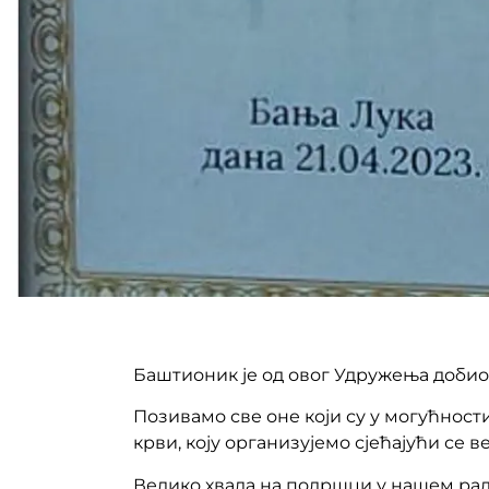
Баштионик је од овог Удружења добио
Позивамо све оне који су у могућнос
крви, коју организујемо сјећајући се 
Велико хвала на подршци у нашем раду