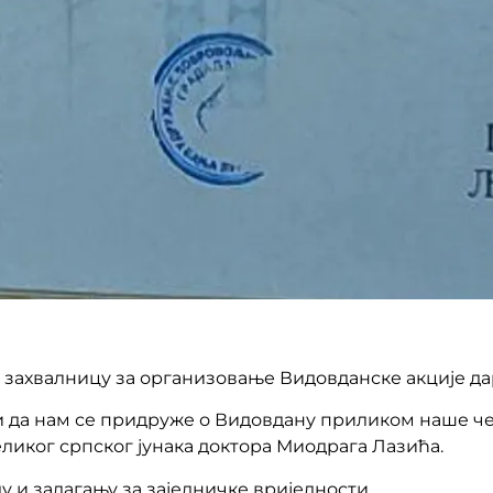
 захвалницу за организовање Видовданске акције д
ти да нам се придруже о Видовдану приликом наше 
великог српског јунака доктора Миодрага Лазића.
 и залагању за заједничке вриједности.