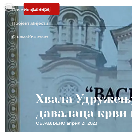
Донирај
Почетна
Извјештаји
Пројекти
Вијести
О нама
Конктакт
Хвала Удружењ
давалаца крви
ОБЈАВЉЕНО
април 21, 2023