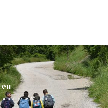
тен
радили у првих 10 година