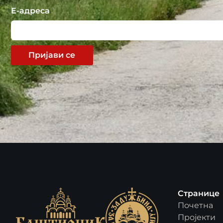
Е-адреса
Пријави се
Странице
Почетна
Пројекти