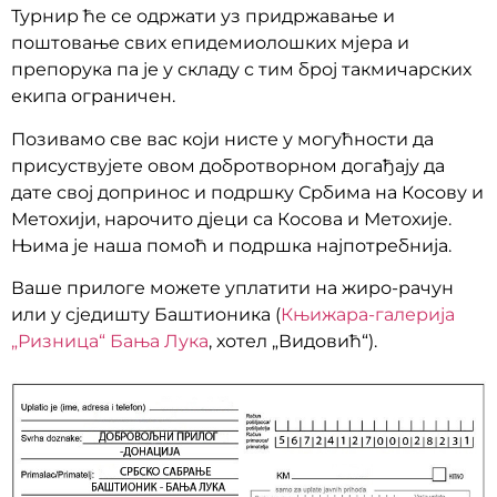
Турнир ће се одржати уз придржавање и
поштовање свих епидемиолошких мјера и
препорука па је у складу с тим број такмичарских
екипа ограничен.
Позивамо све вас који нисте у могућности да
присуствујете овом добротворном догађају да
дате свој допринос и подршку Србима на Косову и
Метохији, нарочито дјеци са Косова и Метохије.
Њима је наша помоћ и подршка најпотребнија.
Ваше прилоге можете уплатити на жиро-рачун
или у сједишту Баштионика (
Књижара-галерија
„Ризница“ Бања Лука
, хотел „Видовић“).