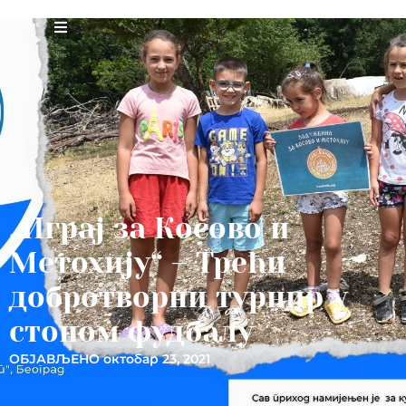
„Играј за Косово и
Метохију“ – Трећи
добротворни турнир у
стоном фудбалу
ОБЈАВЉЕНО
октобар 23, 2021