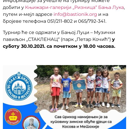
информације за учешће на турниру можете
добити у
Књижари-галерији „Ризница“ Бања Лука
,
путем и-мејл адресе
info@bastionik.org
и на
бројеве телефона 051/211-802 и 065/792-341.
Турнир ће се одржати у Бањој Луци – Музички
павиљон „СТАКЛЕНАЦ“ (парк „Петар Кочић“)
у
суботу 30.10.2021. са почетком у 18.00 часова.