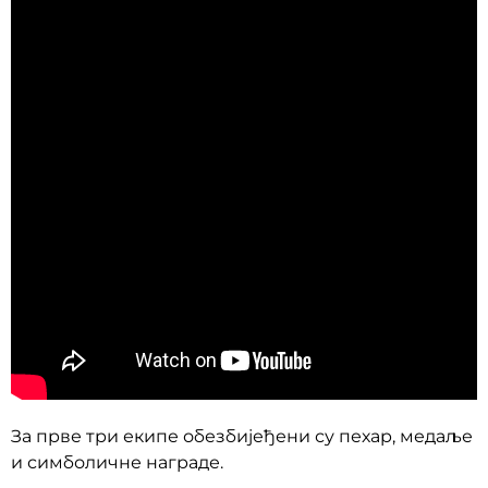
За прве три екипе обезбијеђени су пехар, медаље
и симболичне награде.