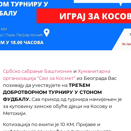
Србско сабрање Баштионик
и
Хуманитарна
организација “Сви за Космет”
из Београда Вас
позивају да учествујете на
ТРЕЋЕМ
ДОБРОТВОРНОМ ТУРНИРУ У СТОНОМ
ФУДБАЛУ.
Сав приход од турнира намијењен је
за куповину зимске обуће дјеци на Косову и
Метохији.
Котизација по екипи је 10 КМ. Пријаве и