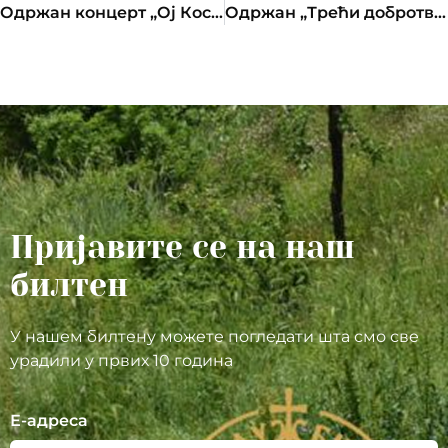
Одржан концерт „Ој Косово, Косово“ у Бањој Луци
Одржан „Трећи добротворни турниру“ у стоном фудбалу
Пријавите се на наш
билтен
У нашем билтену можете погледати шта смо све
урадили у првих 10 година
Е-адреса