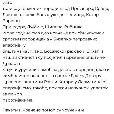
исто
толико угрожених породица од Прњавора, Србца,
Лакташа, преко Бањалуке, до Челинца, Котор
Вароши,
Приједора, Љубије, Шипова, Рибника.
И ове године смо дио новчане помоћи упутили
српским породицама у Бихаћко-петровачкој
епархији, у
општинама Ливно, Босанско Грахово и Бихаћ, а
наши активисти су посјетили црквене општине
Дрвар и
Кључ и уручили помоћ за десетак породица, као и
симболичне поклоне за српске ђаке у Дрвару.
Црквеној општини Равни Котари у Далматинској
епархији смо, такође, помогли новчаном уплатом
за помоћ
парохијанима.
Пакети и новчана помоћ су уручени и