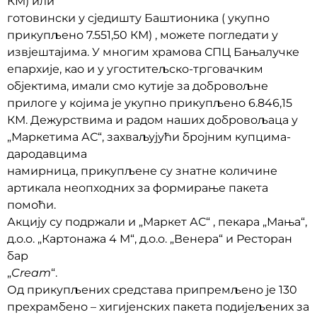
КМ) или
готовински у сједишту Баштионика ( укупно
прикупљено 7.551,50 КМ) , можете погледати у
извјештајима. У многим храмова СПЦ Бањалучке
епархије, као и у угоститељско-трговачким
објектима, имали смо кутије за добровољне
прилоге у којима је укупно прикупљено 6.846,15
КМ. Дежурствима и радом наших добровољаца у
„Маркетима АС“, захваљујући бројним купцима-
дародавцима
намирница, прикупљене су знатне количине
артикала неопходних за формирање пакета
помоћи.
Акцију су подржали и „Маркет АС“ , пекара „Мања“,
д.о.о. „Картонажа 4 М“, д.о.о. „Венера“ и Ресторан
бар
„
Cream
“.
Од прикупљених средстава припремљено је 130
прехрамбено – хигијенских пакета подијељених за