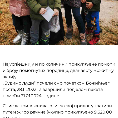
Најуспјешнију и по количини прикупљене помоћи
и броју помогнутих породица, дванаесту Божићну
акцију
„Будимо људи“ почели смо почетком Божићњег
поста, 28.11.2023., а завршили подјелом пакета
помоћи 31.01.2024. године.
Списак приложника који су свој прилог уплатили
путем жиро рачуна (укупно прикупљено 9.620,00