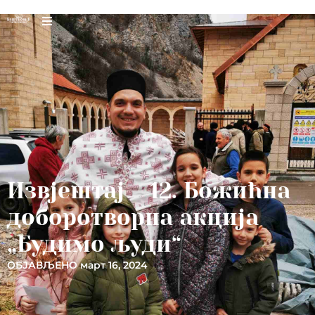
Извјештај – 12. Божићна
доборотворна акција
„Будимо људи“
ОБЈАВЉЕНО
март 16, 2024