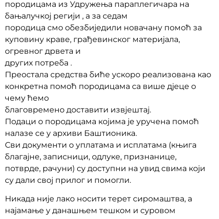
породицама из Удружења параплегичара на
бањалучкој регији , а за седам
породица смо обезбиједили новачану помоћ за
куповину краве, грађевинског материјала,
огревног дрвета и
других потреба .
Преостала средства биће ускоро реализована као
конкретна помоћ породицама са више дјеце о
чему ћемо
благовремено доставити извјештај.
Подаци о породицама којима је уручена помоћ
налазе се у архиви Баштионика.
Сви документи о уплатама и исплатама (књига
благајне, записници, одлуке, признанице,
потврде, рачуни) су доступни на увид свима који
су дали свој прилог и помогли.
Никада није лако носити терет сиромаштва, а
најамање у данашњем тешком и суровом