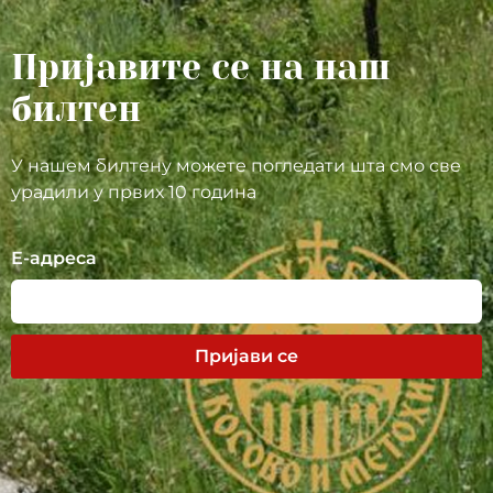
Пријавите се на наш
билтен
У нашем билтену можете погледати шта смо све
урадили у првих 10 година
Е-адреса
Пријави се