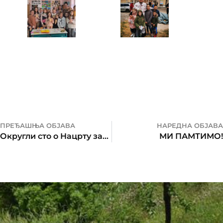
ПРЕЂАШЊА ОБЈАВА
НАРЕДНА ОБЈАВА
Округли сто о Нацрту закона о заштити од насиља у породици и насиља према женама Републике Српске
МИ ПАМТИМО!