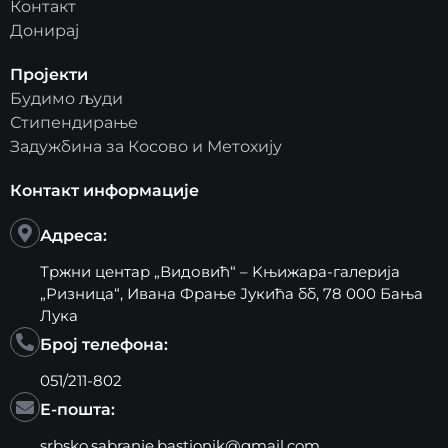
Контакт
Донирај
Пројекти
Будимо људи
Стипендирање
Задужбина за Косово и Метохију
Контакт информације
Адреса:
Тржни центар „Видовић“ – Kњижара-галерија
„Ризница“, Ивана Фрање Јукића бб, 78 000 Бања
Лука
Број телефона:
051/211-802
Е-пошта:
srbsko.sabranje.bastionik@gmail.com