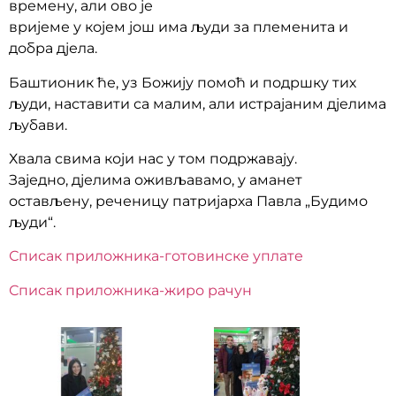
времену, али ово је
вријеме у којем још има људи за племенита и
добра дјела.
Баштионик ће, уз Божију помоћ и подршку тих
људи, наставити са малим, али истрајаним дјелима
љубави.
Хвала свима који нас у том подржавају.
Заједно, дјелима оживљавамо, у аманет
остављену, реченицу патријарха Павла „Будимо
људи“.
Списак приложника-готовинске уплате
Списак приложника-жиро рачун