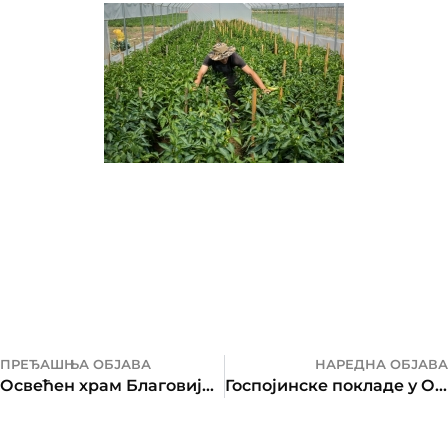
ПРЕЂАШЊА ОБЈАВА
НАРЕДНА ОБЈАВА
Освећен храм Благовијести Пресвете Богородице у манастиру Осовици
Госпојинске покладе у Осовици