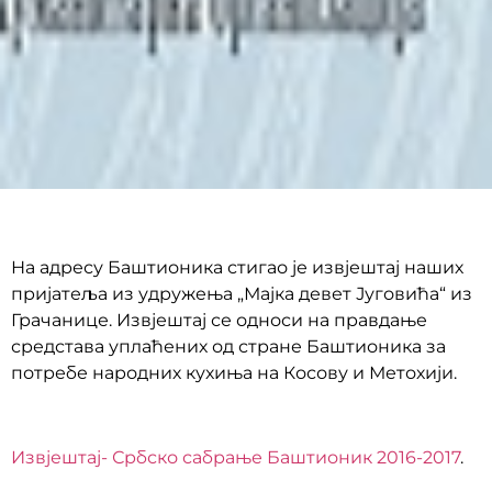
На адресу Баштионика стигао је извјештај наших
пријатеља из удружења „Мајка девет Југовића“ из
Грачанице. Извјештај се односи на правдање
средстава уплаћених од стране Баштионика за
потребе народних кухиња на Косову и Метохији.
Извјештај- Србско сабрање Баштионик 2016-2017
.