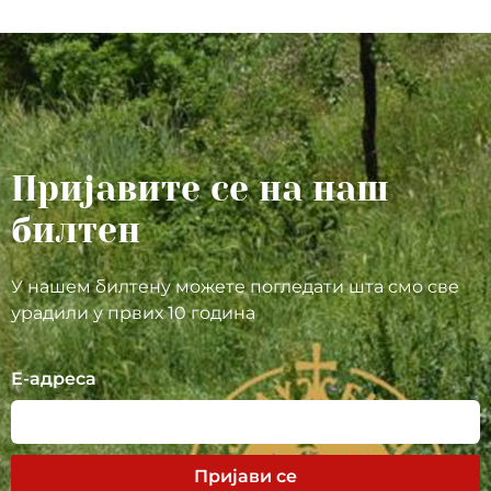
Пријавите се на наш
билтен
У нашем билтену можете погледати шта смо све
урадили у првих 10 година
Е-адреса
Пријави се