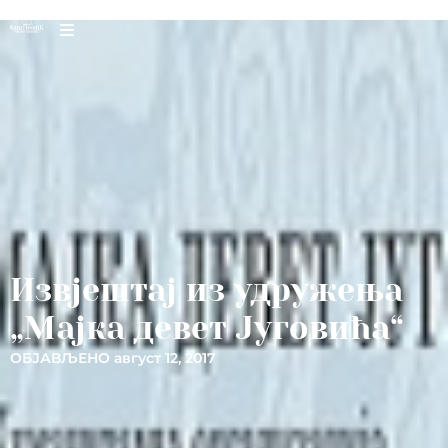
Извјештај из удружења
„Мајка девет Југовића“
ОБЈАВЉЕНО
август 12, 2017