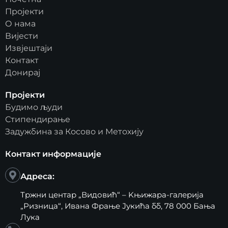
Пројекти
О нама
Вијести
Извјештаји
Контакт
Донирај
Пројекти
Будимо људи
Стипендирање
Задужбина за Косово и Метохију
Контакт информације
Адреса:
Тржни центар „Видовић“ – Kњижара-галерија
„Ризница“, Ивана Фрање Јукића бб, 78 000 Бања
Лука