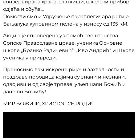
конзервирана храна, слаткиши, школски прибор,
одјећа и обућа…
Помогли смо и Удружење параплегичара регије
Бањалука куповином пелена у износу од 135 КМ.
Акција је спроведена уз помоћ свештенства
Српске Православне цркве, ученика Основне
школе „Бранко Радичевић“, „Иво Андрић“ и Школе
ученика у привреди.
Преносимо вам искрене ријечи захвалности и
поздраве породица којима су знани и незнани,
одвојивши од своје трпезе, уљепшали Божић и
дане по Божићу!
МИР БОЖИЈИ, ХРИСТОС СЕ РОДИ!