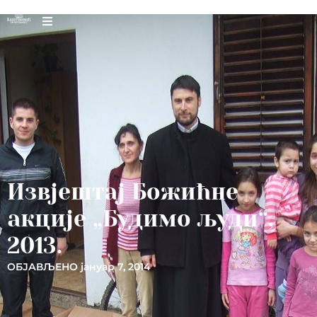
Извјештај Божићне
акције „Будимо људи“,
2013.
ОБЈАВЉЕНО
јануар 7, 2014