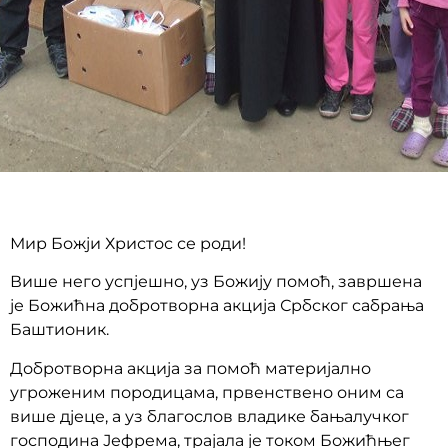
Мир Божји Христос се роди!
Више него успјешно, уз Божију помоћ, завршена
је Божићна добротворна акција Србског сабрања
Баштионик.
Добротворна акција за помоћ материјално
угроженим породицама, првенствено оним са
више дјеце, а уз благослов владике бањалучког
господина Јефрема, трајала је током Божићњег