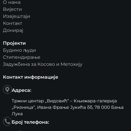
О нама
Вијести
Извјештаји
Контакт
Донирај
Пројекти
Будимо људи
Стипендирање
Задужбина за Косово и Метохију
Контакт информације
Адреса:
Тржни центар „Видовић“ – Kњижара-галерија
„Ризница“, Ивана Фрање Јукића бб, 78 000 Бања
Лука
Број телефона: