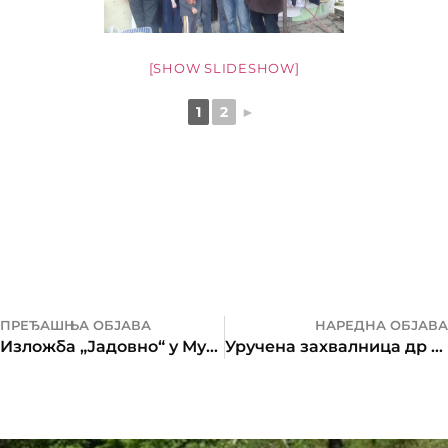
[SHOW SLIDESHOW]
1
2
►
ПРЕЂАШЊА ОБЈАВА
НАРЕДНА ОБЈАВА
Изложба „Јадовно“ у Музеј РС не може, а Загорац са црвено-бијелим „шаховница“ шалом може
Уручена захвалница др Смиљани Параш