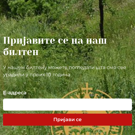
Пријавите се на наш
билтен
У нашем билтену можете погледати шта смо све
урадили у првих 10 година
Е-адреса
Пријави се