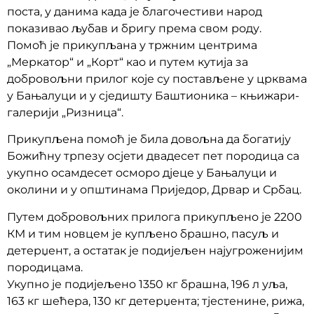
поста, у данима када је благочестиви народ
показивао љубав и бригу према свом роду.
Помоћ је прикупљана у тржним центрима
„Меркатор“ и „Корт“ као и путем кутија за
добровољни прилог које су постављене у црквама
у Бањалуци и у сједишту Баштионика – књижари-
галерији „Ризница“.
Прикупљена помоћ је била довољна да богатију
Божићну трпезу осјети двадесет пет породица са
укупно осамдесет осморо дјеце у Бањалуци и
околини и у општинама Приједор, Дрвар и Србац.
Путем добровољних прилога прикупљено је 2200
КМ и тим новцем је купљено брашно, пасуљ и
детерџент, а остатак је подијељен најугроженијим
породицама.
Укупно је подијељено 1350 кг брашна, 196 л уља,
163 кг шећера, 130 кг детерџента; тјестенине, рижа,