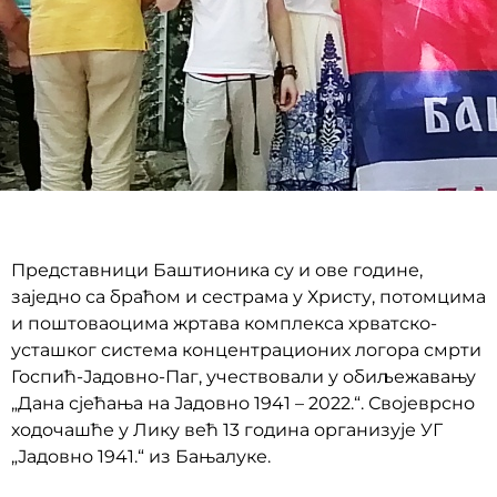
Представници Баштионика су и ове године,
заједно са браћом и сестрама у Христу, потомцима
и поштоваоцима жртава комплекса хрватско-
усташког система концентрационих логора смрти
Госпић-Јадовно-Паг, учествовали у обиљежавању
„Дана сјећања на Јадовно 1941 – 2022.“. Својеврсно
ходочашће у Лику већ 13 година организује УГ
„Јадовно 1941.“ из Бањалуке.