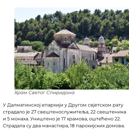
Храм Светог Спиридона
У Далматинској епархији у Другом свјетском рату
страдало је 27 свештенослужитеља, 22 свештеника
и 5 монаха. Уништено је 17 храмова, оштећено 22.
Страдала су два манастира, 18 парохијских домова.