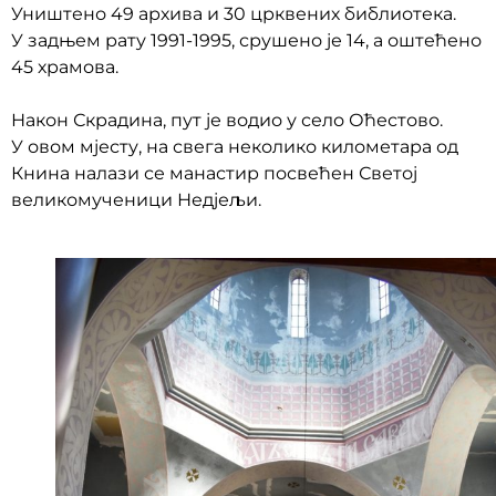
Уништено 49 архива и 30 црквених библиотека.
У задњем рату 1991-1995, срушено је 14, а оштећено
45 храмова.
Након Скрадина, пут је водио у село Оћестово.
У овом мјесту, на свега неколико километара од
Книна налази се манастир посвећен Светој
великомученици Недјељи.