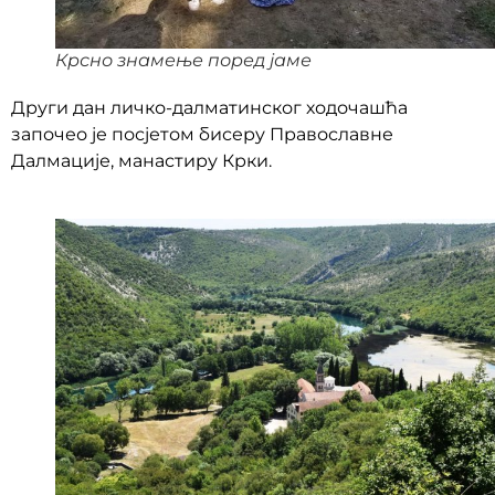
Крсно знамење поред јаме
Други дан личко-далматинског ходочашћа
започео је посјетом бисеру Православне
Далмације, манастиру Крки.