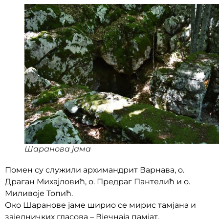
Шаранова јама
Помен су служили архимандрит Варнава, о.
Драган Михајловић, о. Предраг Пантелић и о.
Миливоје Топић.
Око Шаранове јаме ширио се мирис тамјана и
заједничких гласова – Вјечнаја памјат.