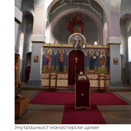
Унутрашњост манастирске цркве