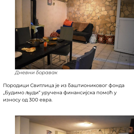
Дневни боравак
Породици Свитлица је из баштиониковог фонда
„Будимо људи“ уручена финансијска помоћ у
износу од 300 евра.