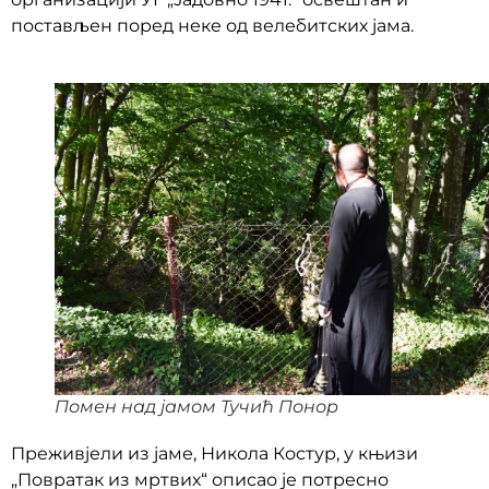
постављен поред неке од велебитских јама.
Помен над јамом Тучић Понор
Преживјели из јаме, Никола Костур, у књизи
„Повратак из мртвих“ описао је потресно