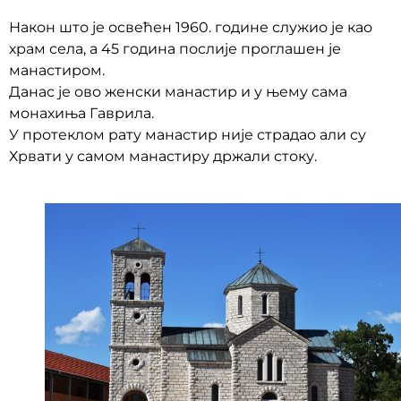
Након што је освећен 1960. године служио је као
храм села, а 45 година послије проглашен је
манастиром.
Данас је ово женски манастир и у њему сама
монахиња Гаврила.
У протеклом рату манастир није страдао али су
Хрвати у самом манастиру држали стоку.