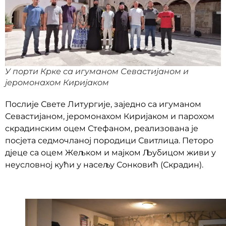
У порти Крке са игуманом Севастијаном и
јеромонахом Киријаком
Послије Свете Литургије, заједно са игуманом
Севастијаном, јеромонахом Киријаком и парохом
скрадинским оцем Стефаном, реализована је
посјета седмочланој породици Свитлица. Петоро
дјеце са оцем Жељком и мајком Љубицом живи у
неусловној кући у насељу Сонковић (Скрадин).