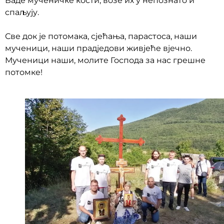
Ваде мученичке кости, возе их у непознато и
спаљују.
Све док је потомака, сјећања, парастоса, наши
мученици, наши прадједови живјеће вјечно.
Мученици наши, молите Господа за нас грешне
потомке!