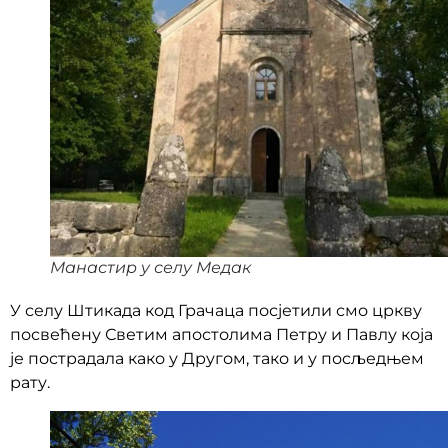
Манастир у селу Медак
У селу Штикада код Грачаца посјетили смо цркву
посвећену Светим апостолима Петру и Павлу која
је пострадала како у Другом, тако и у посљедњем
рату.