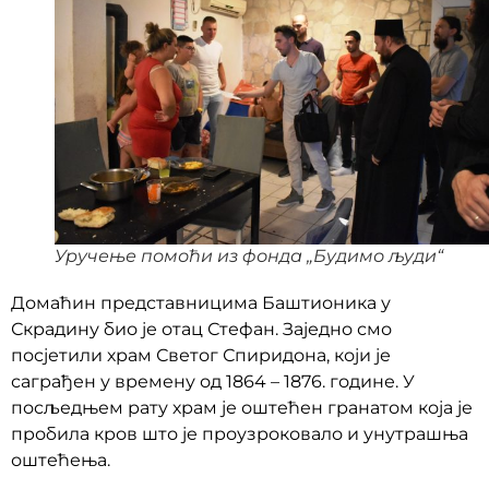
Уручење помоћи из фонда „Будимо људи“
Домаћин представницима Баштионика у
Скрадину био је отац Стефан. Заједно смо
посјетили храм Светог Спиридона, који је
саграђен у времену од 1864 – 1876. године. У
посљедњем рату храм је оштећен гранатом која је
пробила кров што је проузроковало и унутрашња
оштећења.