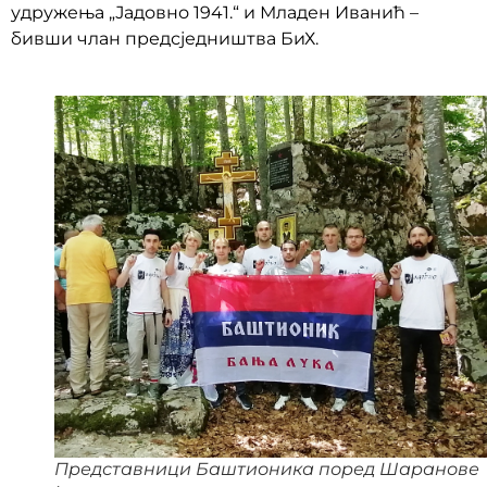
удружења „Јадовно 1941.“ и Младен Иванић –
бивши члан предсједништва БиХ.
Представници Баштионика поред Шаранове