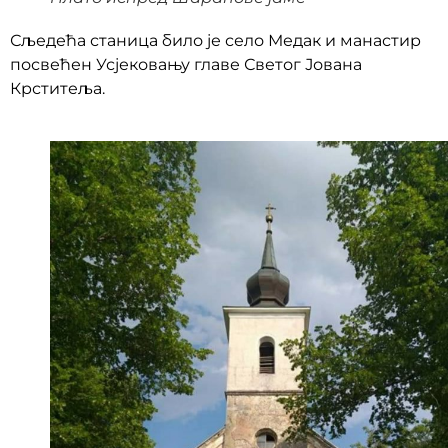
Сљедећа станица било је село Медак и манастир
посвећен Усјековању главе Светог Јована
Крститеља.