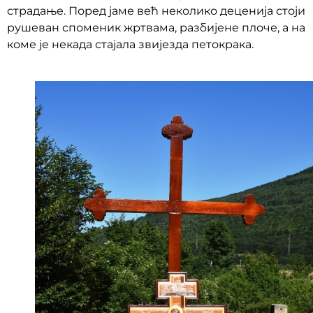
страдање. Поред јаме већ неколико деценија стоји
рушеван споменик жртвама, разбијене плоче, а на
коме је некада стајала звијезда петокрака.