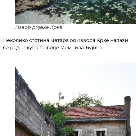
Извор ријеке Крке
Неколико стотина метара од извора Крке налази
се родна кућа војводе Момчила Ђујића.