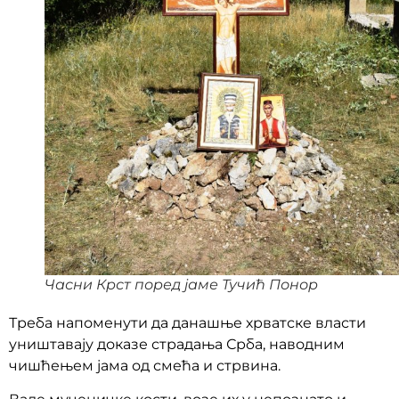
Часни Крст поред јаме Тучић Понор
Треба напоменути да данашње хрватске власти
уништавају доказе страдања Срба, наводним
чишћењем јама од смећа и стрвина.