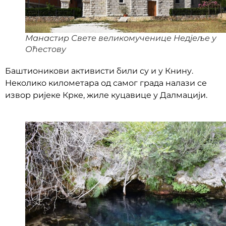
Манастир Свете великомученице Недјеље у
Оћестову
Баштионикови активисти били су и у Книну.
Неколико километара од самог града налази се
извор ријеке Крке, жиле куцавице у Далмацији.