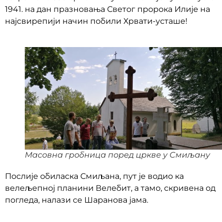
1941. на дан празновања Светог пророка Илије на
најсвирепији начин побили Хрвати-усташе!
Масовна гробница поред цркве у Смиљану
Послије обиласка Смиљана, пут је водио ка
велељепној планини Велебит, а тамо, скривена од
погледа, налази се Шаранова јама.