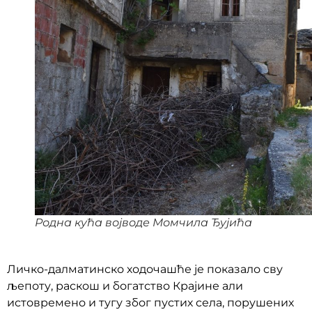
Родна кућа војводе Момчила Ђујића
Личко-далматинско ходочашће је показало сву
љепоту, раскош и богатство Крајине али
истовремено и тугу због пустих села, порушених