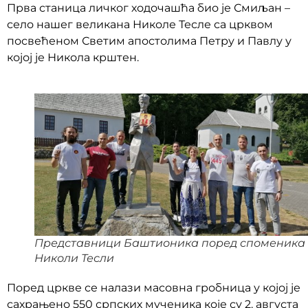
Прва станица личког ходочашћа био је Смиљан –
село нашег великана Николе Тесле са црквом
посвећеном Светим апостолима Петру и Павлу у
којој је Никола крштен.
Представници Баштионика поред споменика
Николи Тесли
Поред цркве се налази масовна гробница у којој је
сахрањено 550 српских мученика које су 2. августа