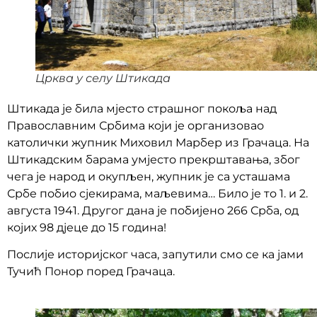
Црква у селу Штикада
Штикада је била мјесто страшног покоља над
Православним Србима који је организовао
католички жупник Миховил Марбер из Грачаца. На
Штикадским барама умјесто прекрштавања, због
чега је народ и окупљен, жупник је са усташама
Србе побио сјекирама, маљевима… Било је то 1. и 2.
августа 1941. Другог дана је побијено 266 Срба, од
којих 98 дјеце до 15 година!
Послије историјског часа, запутили смо се ка јами
Тучић Понор поред Грачаца.