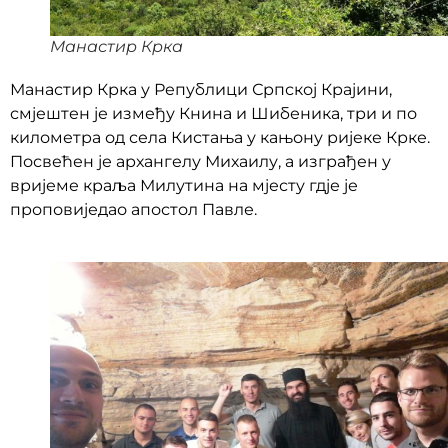
Манастир Крка
Манастир Крка у Републици Српској Крајини,
смјештен је између Книна и Шибеника, три и по
километра од села Кистања у кањону ријеке Крке.
Посвећен је архангелу Михаилу, а изграђен у
вријеме краља Милутина на мјесту гдје је
проповиједао апостол Павле.