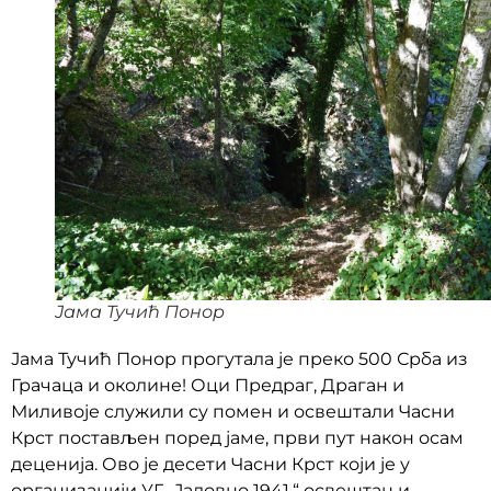
Јама Тучић Понор
Јама Тучић Понор прогутала је преко 500 Срба из
Грачаца и околине! Оци Предраг, Драган и
Миливоје служили су помен и освештали Часни
Крст постављен поред јаме, први пут након осам
деценија. Ово је десети Часни Крст који је у
организацији УГ „Јадовно 1941.“ освештан и