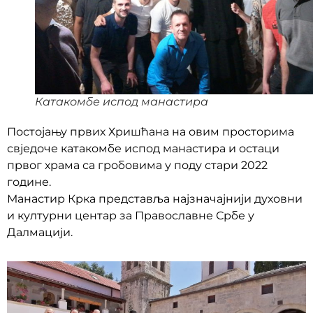
Катакомбе испод манастира
Постојању првих Хришћана на овим просторима
свједоче катакомбе испод манастира и остаци
првог храма са гробовима у поду стари 2022
године.
Манастир Крка представља најзначајнији духовни
и културни центар за Православне Србе у
Далмацији.