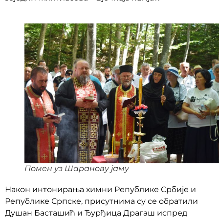
Помен уз Шаранову јаму
Након интонирања химни Републике Србије и
Републике Српске, присутнима су се обратили
Душан Басташић и Ђурђица Драгаш испред