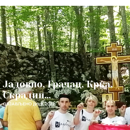
Јадовно, Грачац, Крка,
Скрадин…
ОБЈАВЉЕНО
јул 9, 2022