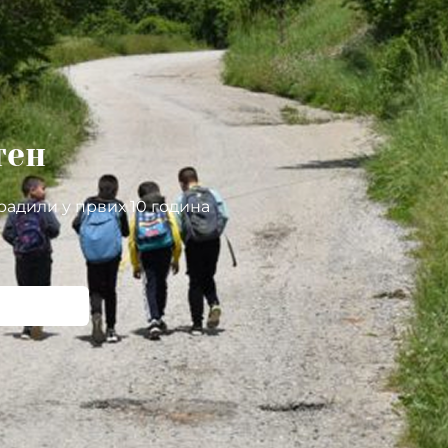
тен
радили у првих 10 година