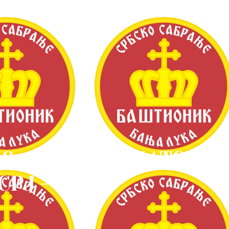
6 година од НАТО
СРЈ – „МИ