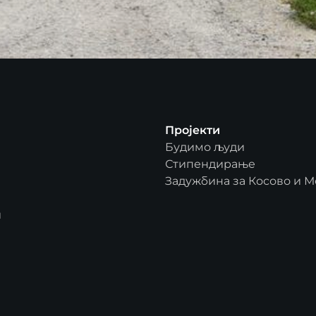
Пројекти
Будимо људи
Стипендирање
Задужбина за Косово и М
и