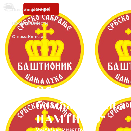
Донирај
Почетна
Извјештаји
Пројекти
Вијести
О нама
Конктакт
Обиљежавање 1
бомбардовања 
ПАМТИМО“
ОБЈАВЉЕНО
март 19, 2015