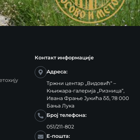
Контакт информације
Адреса:
етохију
Тржни центар „Видовић“ –
Kњижара-галерија „Ризница“,
Ивана Фрање Јукића бб, 78 000
Бања Лука
Број телефона:
051/211-802
Е-пошта: