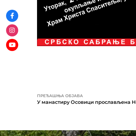
ПРЕЂАШЊА ОБЈАВА
У манастиру Осовици прослављена 