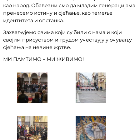
као народ. Обавезни смо да младим генерацијама
пренесемо истину и сјећање, као темеље
идентитета и опстанка.
Захваљујемо свима који су били с нама и који
својим присуством и трудом учествују у очувању
сјећања на невине жртве.
МИ ПАМТИМО – МИ ЖИВИМО!