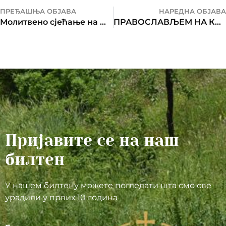
ПРЕЂАШЊА ОБЈАВА
НАРЕДНА ОБЈАВА
Молитвено сјећање на жртве НАТО бомбардовања 1999.
ПРАВОСЛАВЉЕМ НА КРИЛИМА ПЈЕСМЕ до Косова и Метохије
Пријавите се на наш
билтен
У нашем билтену можете погледати шта смо све
урадили у првих 10 година