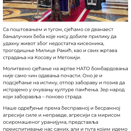
Са поштовањем и тугом, сјећамо се дванаест
бањалучких беба које нису добиле прилику да
удахну живот због недостатка кисеоника,
трогодишње Милице Ракић, као и свих жртава
страдања на Косову и Метохији.
Молитвено сјећање на жртве НАТО бомбардовања
није само чин одавања почасти. Оно је и
подсјећање на истину, отпор забораву и позив да
истрајемо у очувању културе памћења. Јер народ
који заборавља – поново страда.
Наше одређење према бесправној и бесрамној
агресији силе и неправде, агресији са мирисом
осиромашеног уранијума, представља
преиспитивање нас самих, али и пута којим идемо