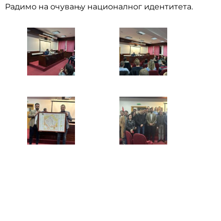
Радимо на очувању националног идентитета.