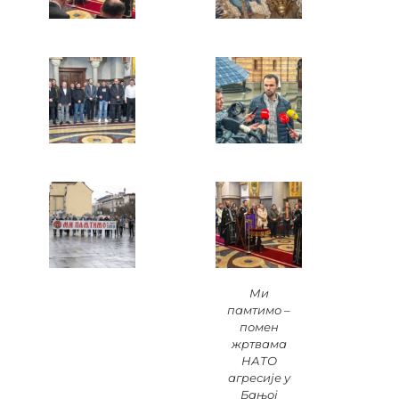
Ми
памтимо –
помен
жртвама
НАТО
агресије у
Бањој