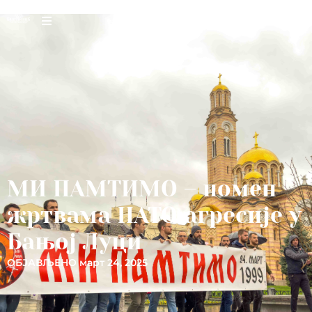
МИ ПАМТИМО – помен
жртвама НАТО агресије у
Бањој Луци
ОБЈАВЉЕНО
март 24, 2025