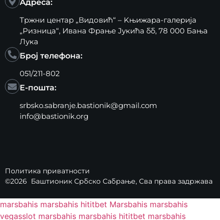
Адреса:
Тржни центар „Видовић“ – Kњижара-галерија
„Ризница“, Ивана Фрање Јукића бб, 78 000 Бања
Лука
Број телефона:
051/211-802
Е-пошта:
srbsko.sabranje.bastionik@gmail.com
info@bastionik.org
Политика приватности
©2026
Баштионик Србско Сабрање
, Сва права задржава
marsbahis
marsbahis
hititbet
Marsbahis
marsbahis
vegasslot
marsbahis
marsbahis
hititbet
marsbahis