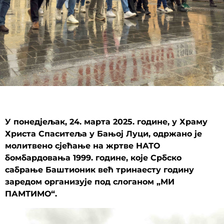
У понедјељак, 24. марта 2025. године, у Храму
Христа Спаситеља у Бањој Луци, одржано је
молитвено сјећање на жртве НАТО
бомбардовања 1999. године, које Србско
сабрање Баштионик већ тринаесту годину
заредом организује под слоганом „МИ
ПАМТИМО“.