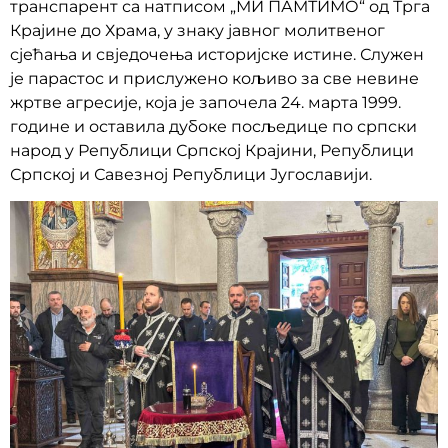
транспарент са натписом „МИ ПАМТИМО“ од Трга
Крајине до Храма, у знаку јавног молитвеног
сјећања и свједочења историјске истине. Служен
је парастос и прислужено кољиво за све невине
жртве агресије, која је започела 24. марта 1999.
године и оставила дубоке посљедице по српски
народ у Републици Српској Крајини, Републици
Српској и Савезној Републици Југославији.