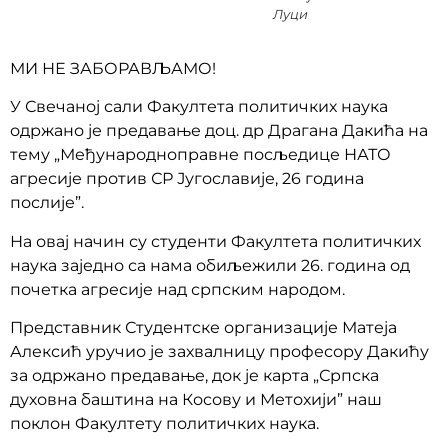
Луци
МИ НЕ ЗАБОРАВЉАМО!
У Свечаној сали Факултета политичких наука
одржано је предавање доц. др Драгана Дакића на
тему „Међународноправне посљедице НАТО
агресије против СР Југославије, 26 година
послије”.
На овај начин су студенти Факултета политичких
наука заједно са нама обиљежили 26. година од
почетка агресије над српским народом.
Представник Студентске организације Матеја
Алексић уручио је захвалницу професору Дакићу
за одржано предавање, док је карта „Српска
духовна баштина на Косову и Метохији” наш
поклон Факултету политичких наука.