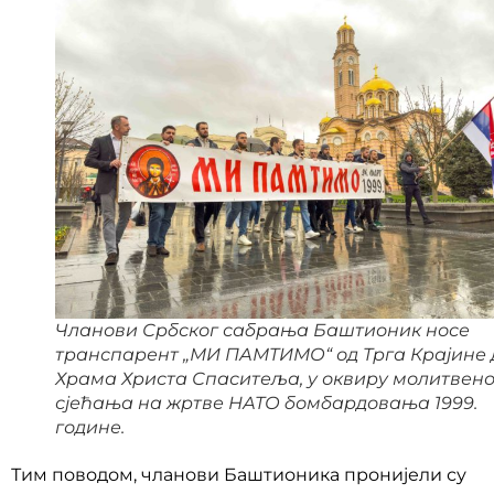
Чланови Србског сабрања Баштионик носе
транспарент „МИ ПАМТИМО“ од Трга Крајине 
Храма Христа Спаситеља, у оквиру молитвено
сјећања на жртве НАТО бомбардовања 1999.
године.
Тим поводом, чланови Баштионика пронијели су