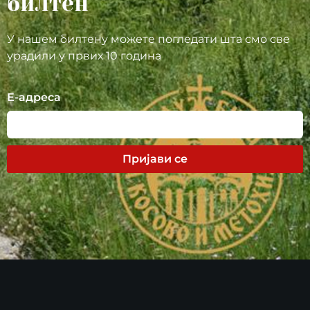
билтен
У нашем билтену можете погледати шта смо све
урадили у првих 10 година
Е-адреса
Пријави се