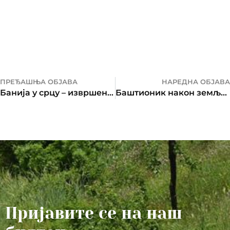
ПРЕЂАШЊА ОБЈАВА
НАРЕДНА ОБЈАВА
Банија у срцу – извршена уплата
Баштионик након земљотреса у Мајским Пољанама и Глини
Пријавите се на наш