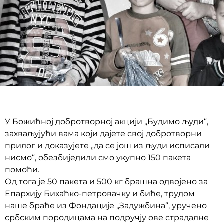
У Божићној добротворној акцији „Будимо људи“,
захваљујући вама који дајете свој добротворни
прилог и доказујете „да се још из људи исписали
нисмо“, обезбиједили смо укупно 150 пакета
помоћи.
Од тога је 50 пакета и 500 кг брашна одвојено за
Епархију Бихаћко-петровачку и биће, трудом
наше браће из Фондације „Задужбина“, уручено
србским породицама на подручју ове страдалне