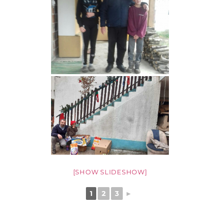
[SHOW SLIDESHOW]
1
2
3
►