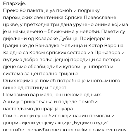
Епархије.
Преко 80 пакета је уз помоћ и подршку
парохијских свештеника Српске Православне
цркве, у претходна три дана уручено онима којима
је и намијењено – ближњима у невољи. Пакети су
дијељени од Козарске Дубице, Приједора и
Градишке до Бањалуке, Челинца и Котор Вароша.
Заједно са Колом српских сестара из Прњавора и
људима добре воље, једној породици са петоро
дјеце смо обезбиједили куповину шпорета и
система за централно гријање.
Оних којима је помоћ потребна је много…много
више од стотину и педест.
Помозимо бар мало, још некоме од њих.
Акцију прикупљања и подјеле помоћи
настављамо до краја јануара.
Сви они који су на било који начин помогли и
допринијели успјеху акције „Будимо људи“
осјетиће гледајући ове фотографије саму суштину