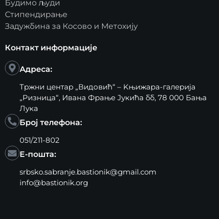
Будимо људи
Стипендирање
Задужбина за Косово и Метохију
Контакт информације
Адреса:
Тржни центар „Видовић“ – Kњижара-галерија
„Ризница“, Ивана Фрање Јукића бб, 78 000 Бања
Лука
Број телефона:
051/211-802
Е-пошта:
srbsko.sabranje.bastionik@gmail.com
info@bastionik.org