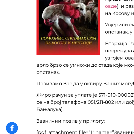
овде
) и ра
на Косову 
Увјерили см
опстанак, 
Епархија Р
покренула а
узгојем ова
врло брзо се умножи до стада које м
опстанак.
Позивамо Вас да у оквиру Ваших могућ
Жиро рачун за уплате је 571-010-00002
се на број телефона 051/211-802 или д
Бањалука).
Званични позив у прилогу:
[pdf_attachment file=”1″ name=”Званич