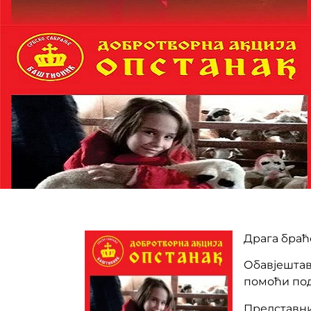
Драга браћо
Обавјештав
помоћи под
Представни