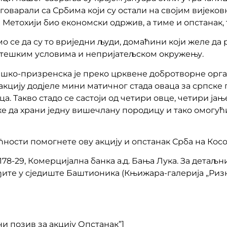
зговарали са Србима који су остали на својим вијек
и Метохији био економски одржив, а тиме и опстанак
о се да су то вриједни људи, домаћини који желе да
у тешким условима и непријатељском окружењу.
ашко-призренска је преко црквене добротворне орган
кцију додјеле мини матичног стада оваца за српске п
ца. Такво стадо се састоји од четири овце, четири јањ
оже да храни једну вишечлану породицу и тако омогу
ности помогнете ову акцију и опстанак Срба на Косо
178-29, Комерцијална банка а.д. Бања Лука. За детаљ
ођите у сједиште Баштионика (Књижара-галерија „Ризни
ни позив за акцију Опстанак”]