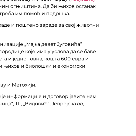
овним огњиштима. Да би њихов останак
, треба им помоћ и подршка.
 раде и поштено зараде за свој животни
изације „Мајка девет Југовића“
ородице које имају услова да се баве
ета и једног овна, кошта 600 евра и
ћи њихов и биолошки и економски
ву и Метохији.
није информације и договор јавите нам
ца“, ТЦ „Видовић“, Јеврејска бб,