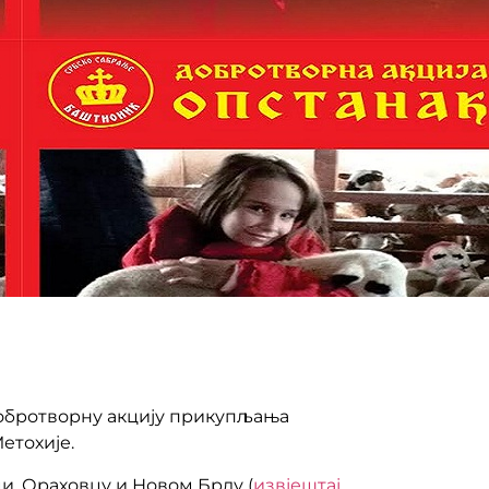
добротворну акцију прикупљања
етохије.
и, Ораховцу и Новом Брду (
извјештај