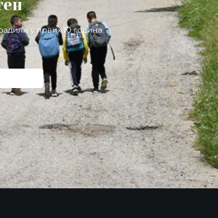
тен
радили у првих 10 година