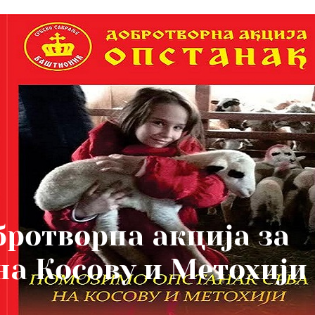
бротворна акција за
а Косову и Метохији