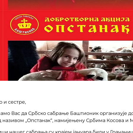
 и сестре,
амо Вас да Србско сабрање Баштионик организује 
 називом „Oпстанак“, намијењену Србима Косова и М
ци нашег сабрања су крајем јануара били у Грачаниц