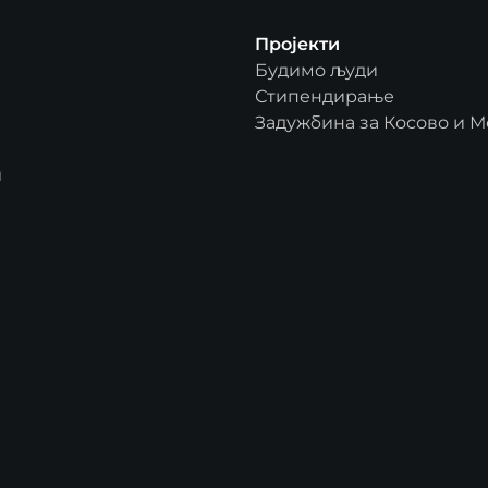
Пројекти
Будимо људи
Стипендирање
Задужбина за Косово и М
и