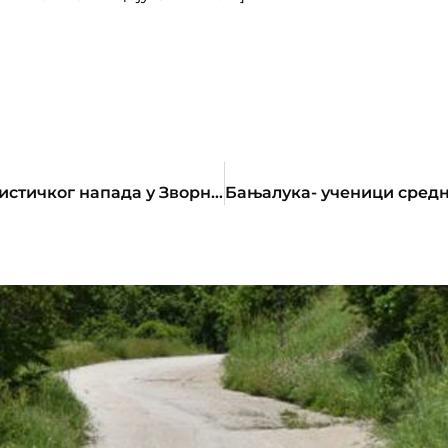
Саопштење за јавност поводом терористичког напада у Зворнику