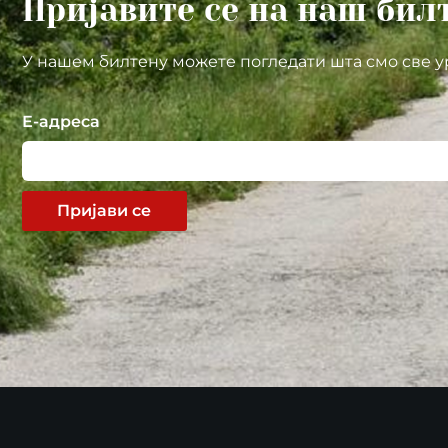
Пријавите се на наш бил
У нашем билтену можете погледати шта смо све у
Е-адреса
Пријави се