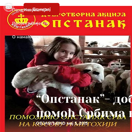
Донирај
Почетна
Извјештаји
Пројекти
Вијести
О нама
Конктакт
“Опстанак”- до
помоћ Србима н
ОБЈАВЉЕНО
мај 5, 2015