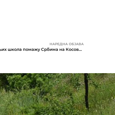
НАРЕДНА ОБЈАВА
Бањалука- ученици средњих школа помажу Србима на Косову и Метохији