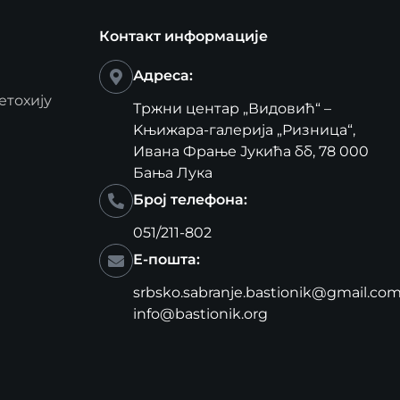
Контакт информације
Адреса:
етохију
Тржни центар „Видовић“ –
Kњижара-галерија „Ризница“,
Ивана Фрање Јукића бб, 78 000
Бања Лука
Број телефона:
051/211-802
Е-пошта:
srbsko.sabranje.bastionik@gmail.co
info@bastionik.org