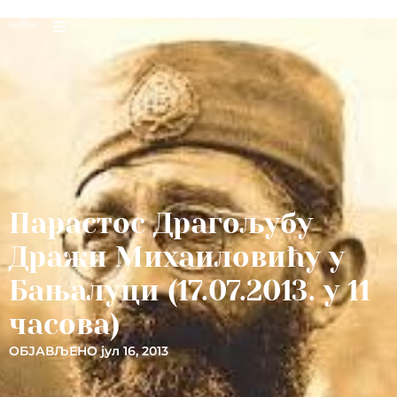
Парастос Драгољубу
Дражи Михаиловићу у
Бањалуци (17.07.2013. у 11
часова)
ОБЈАВЉЕНО
јул 16, 2013