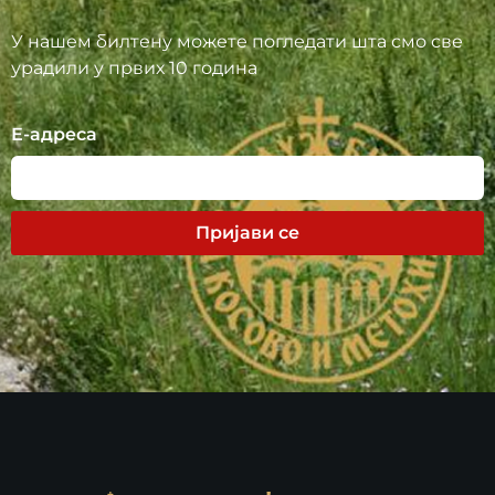
У нашем билтену можете погледати шта смо све
урадили у првих 10 година
Е-адреса
Пријави се