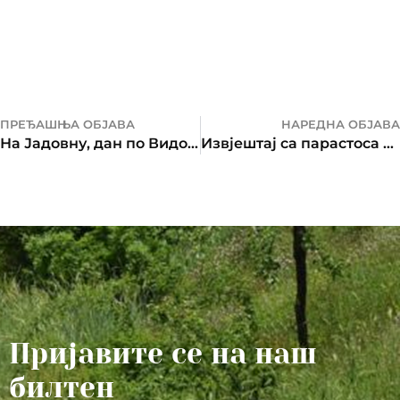
ПРЕЂАШЊА ОБЈАВА
НАРЕДНА ОБЈАВА
На Јадовну, дан по Видовдану
Извјештај са парастоса ђенералу Дражи
Пријавите се на наш
билтен