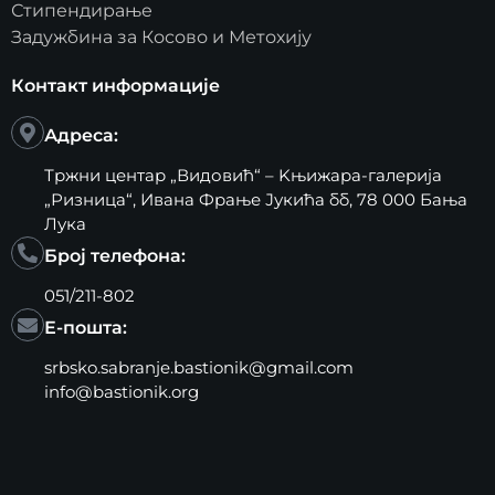
Стипендирање
Задужбина за Косово и Метохију
Контакт информације
Адреса:
Тржни центар „Видовић“ – Kњижара-галерија
„Ризница“, Ивана Фрање Јукића бб, 78 000 Бања
Лука
Број телефона:
051/211-802
Е-пошта:
srbsko.sabranje.bastionik@gmail.com
info@bastionik.org