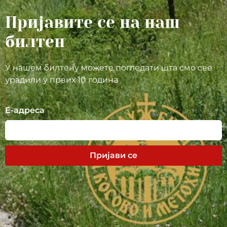
Пријавите се на наш
билтен
У нашем билтену можете погледати шта смо све
урадили у првих 10 година
Е-адреса
Пријави се