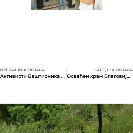
ПРЕЂАШЊА ОБЈАВА
НАРЕДНА ОБЈАВА
Активисти Баштионика даровали крв
Освећен храм Благовијести Пресвете Богородице у манастиру Осовици