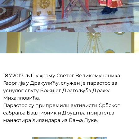
18.7.2017. љ.Г. у храму Светог Великомученика
Георгија у Дракулићу, служен је парастос за
уснулог слугу Божијег Драгољуба Дражу
Михаиловића.
Парастос су припремили активисти Србског
сабрања Баштионик и Друштва пријатеља
манастира Хиландара из Бања Луке.