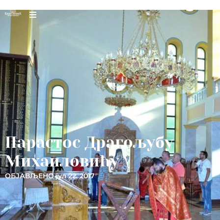
Парастос Драгољубу
Михаиловићу
ОБЈАВЉЕНО
јул 22, 2017