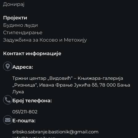
Донирај
Пројекти
Будимо људи
Стипендирање
Задужбина за Косово и Метохију
Контакт информације
Адреса:
Тржни центар „Видовић“ – Kњижара-галерија
„Ризница“, Ивана Фрање Јукића бб, 78 000 Бања
Лука
Број телефона:
051/211-802
Е-пошта:
srbsko.sabranje.bastionik@gmail.com