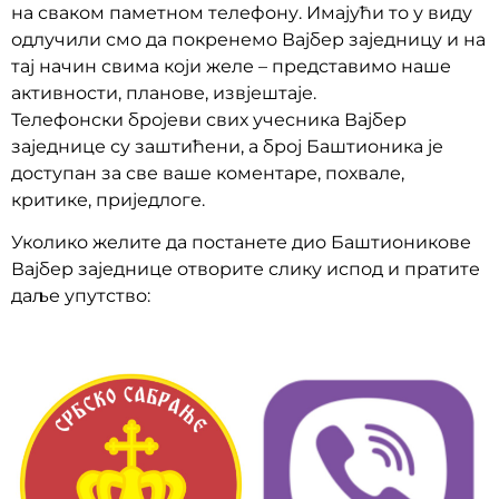
на сваком паметном телефону. Имајући то у виду
одлучили смо да покренемо Вајбер заједницу и на
тај начин свима који желе – представимо наше
активности, планове, извјештаје.
Телефонски бројеви свих учесника Вајбер
заједнице су заштићени, а број Баштионика је
доступан за све ваше коментаре, похвале,
критике, приједлоге.
Уколико желите да постанете дио Баштионикове
Вајбер заједнице отворите слику испод и пратите
даље упутство: