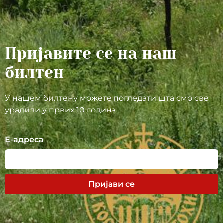
Пријавите се на наш
билтен
У нашем билтену можете погледати шта смо све
урадили у првих 10 година
Е-адреса
Пријави се