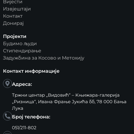
Вијести
Извјештаји
Контакт
Донирај
Пројекти
Будимо људи
Стипендирање
Задужбина за Косово и Метохију
Контакт информације
Адреса:
Тржни центар „Видовић“ – Kњижара-галерија
„Ризница“, Ивана Фрање Јукића бб, 78 000 Бања
Лука
Број телефона:
051/211-802