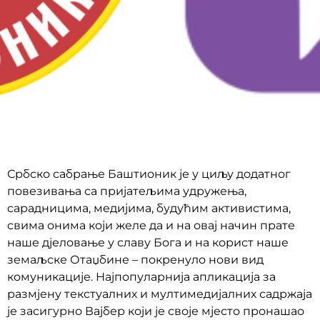
Србско сабрање Баштионик је у циљу додатног
повезивања са пријатељима удружења,
сарадницима, медијима, будућим активистима,
свима онима који желе да и на овај начин прате
наше дјеловање у славу Бога и на корист наше
земаљске Отаџбине – покренуло нови вид
комуникације. Најпопуларнија апликација за
размјену текстуалних и мултимедијалних садржаја
је засигурно Вајбер који је своје мјесто пронашао