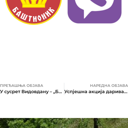
ПРЕЂАШЊА ОБЈАВА
НАРЕДНА ОБЈАВА
У сусрет Видовдану – „Божур за дјецу Ораховца“
Успјешна акција даривања крви