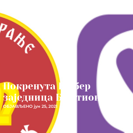
Покренута Вајбер
заједница Баштионика
ОБЈАВЉЕНО
јун 25, 2021