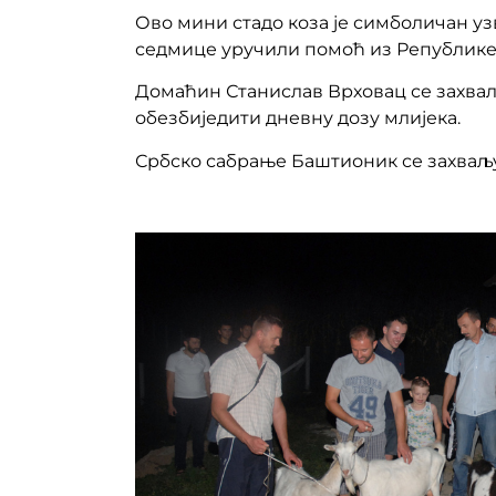
Ово мини стадо коза је симболичан у
седмице уручили помоћ из Републике 
Домаћин Станислав Врховац се захвали
обезбиједити дневну дозу млијека.
Србско сабрање Баштионик се захваљу