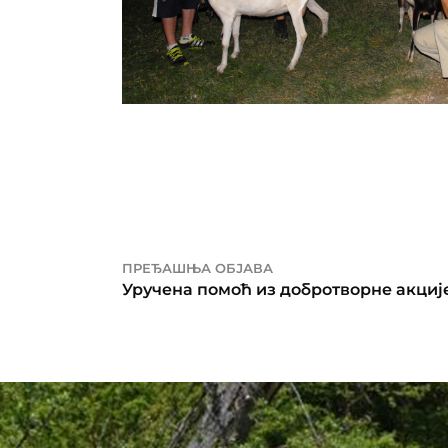
ПРЕЂАШЊА ОБЈАВА
Уручена помоћ из добротворне акциј