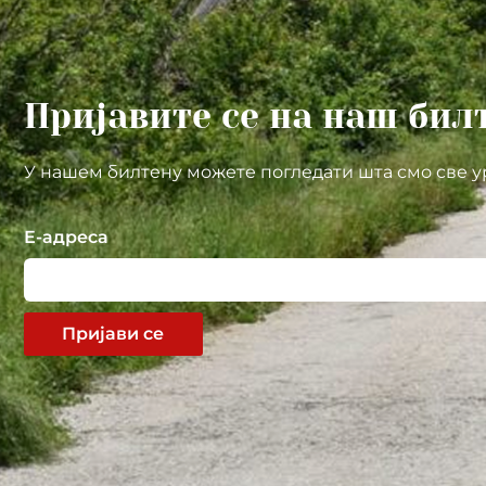
Пријавите се на наш бил
У нашем билтену можете погледати шта смо све у
Е-адреса
Пријави се