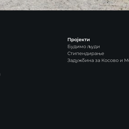
Пројекти
Будимо људи
Стипендирање
Задужбина за Косово и М
и