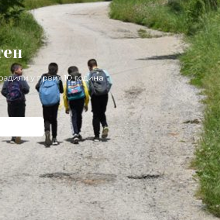
тен
радили у првих 10 година