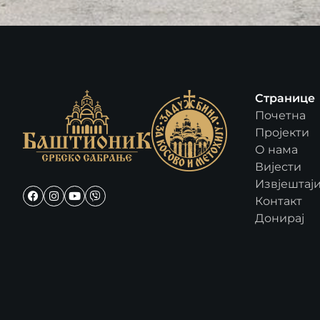
Странице
Почетна
Пројекти
О нама
Вијести
Извјештај
Контакт
Донирај