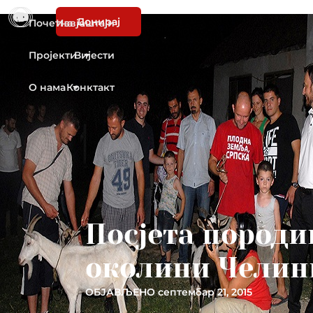
Донирај
Почетна
Извјештаји
Пројекти
Вијести
О нама
Конктакт
Посјета породи
околини Челин
ОБЈАВЉЕНО
септембар 21, 2015