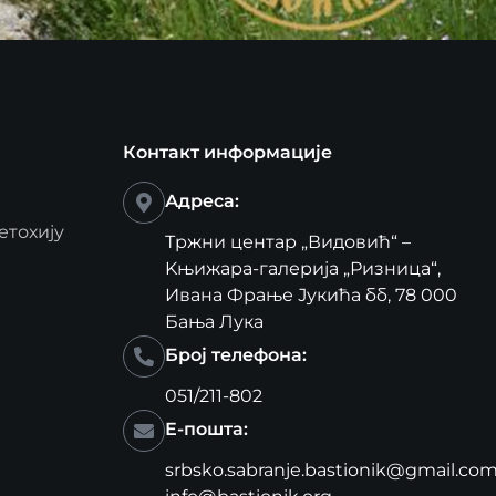
Контакт информације
Адреса:
етохију
Тржни центар „Видовић“ –
Kњижара-галерија „Ризница“,
Ивана Фрање Јукића бб, 78 000
Бања Лука
Број телефона:
051/211-802
Е-пошта:
srbsko.sabranje.bastionik@gmail.co