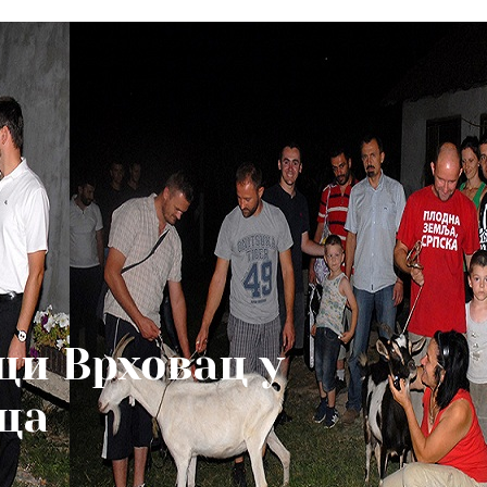
ци Врховац у
ца