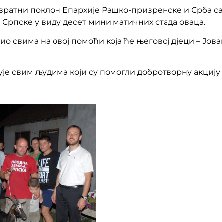
звратни поклон Епархије Рашко-призренске и Срба са
Српске у виду десет мини матичних стада оваца.
о свима на овој помоћи која ће његовој дјеци – Јова
је свим људима који су помогли добротворну акцију 