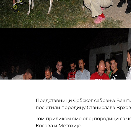
Представници Србског сабрања Баштион
посјетили породицу Станислава Врхов
Том приликом смо овој породици са че
Косова и Метохије.