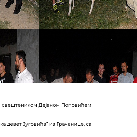
ким свештеником Дејаном Поповићем,
а девет Југовића” из Грачанице, са