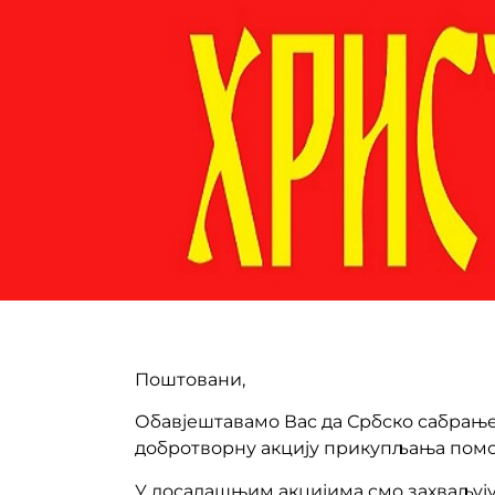
Поштовани,
Обавјештавамо Вас да Србско сабрање
добротворну акцију прикупљања помо
У досадашњим акцијима смо захваљују