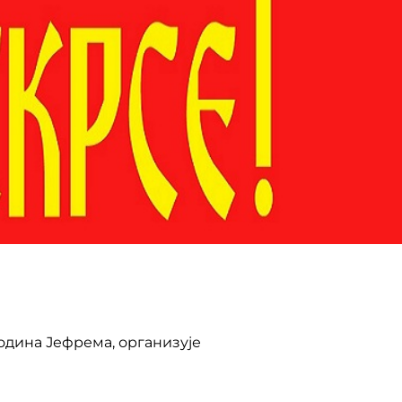
одина Јефрема, организује