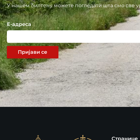
У нашем билтену можете погледати шта смо све у
Е-адреса
Пријави се
Странице