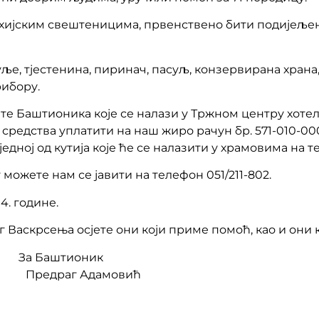
рохијским свештеницима, првенствено бити подијељ
ље, тјестенина, пиринач, пасуљ, конзервирана храна
рибору.
е Баштионика које се налази у Тржном центру хотела 
средства уплатити на наш жиро рачун бр. 571-010-000
едној од кутија које ће се налазити у храмовима на т
можете нам се јавити на телефон 051/211-802.
4. године.
Васкрсења осјете они који приме помоћ, као и они кој
оник
 Предраг Адамовић