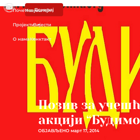
Донирај
Почетна
Извјештаји
Пројекти
Вијести
О нама
Конктакт
Позив за учешћ
акцији “Будимо
ОБЈАВЉЕНО
март 17, 2014