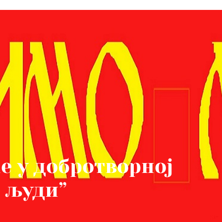
е у добротворној
 људи”