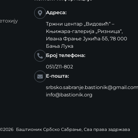
Адреса:
етохију
Тржни центар „Видовић“ –
Kњижара-галерија „Ризница“,
Ивана Фрање Јукића бб, 78 000
Бања Лука
Број телефона:
051/211-802
Е-пошта:
srbsko.sabranje.bastionik@gmail.co
info@bastionik.org
©2026
Баштионик Србско Сабрање
, Сва права задржава