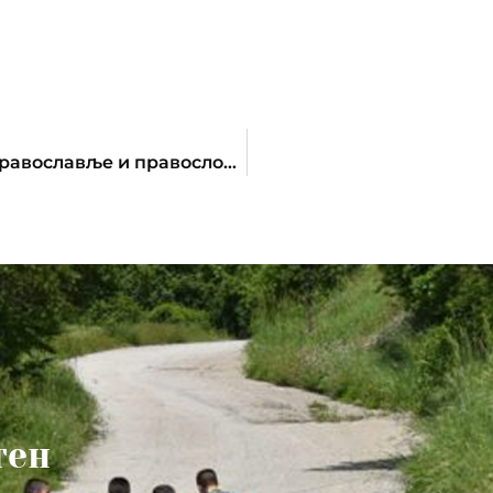
Одржана Сретењска бесједа 2014.- „Православље и правословље“
тен