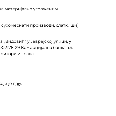
ена материјално угроженим
, сухомеснати производи, слаткиши),
„Видовић“ у Јеврејској улици, у
02178-29 Комерцијална банка а.д.
ериторији града.
и је дају.