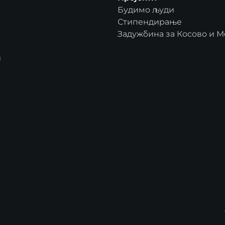
Будимо људи
Стипендирање
Задужбина за Косово и М
и