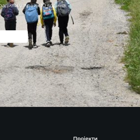
радили у првих 10 година
Пројекти