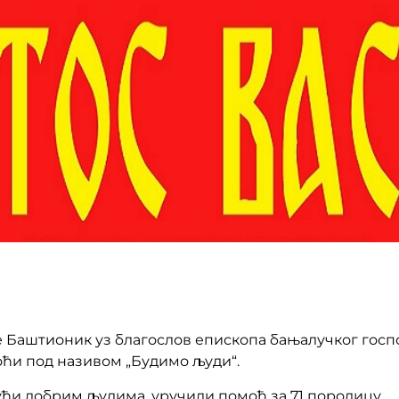
 Баштионик уз благослов епископа бањалучког госп
ћи под називом „Будимо људи“.
ћи добрим људима, уручили помоћ за 71 породицу.