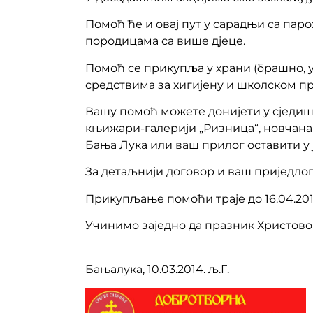
Помоћ ће и овај пут у сарадњи са па
породицама са више дјеце.
Помоћ се прикупља у храни (брашно, у
средствима за хигијену и школском п
Вашу помоћ можете донијети у сједишт
књижари-галерији „Ризница“, новчана 
Бања Лука или ваш прилог оставити у ј
За детаљнији договор и ваш приједлог 
Прикупљање помоћи траје до 16.04.201
Учинимо заједно да празник Христовог 
За Башти
Бањалука, 10.03.2014. љ.Г.