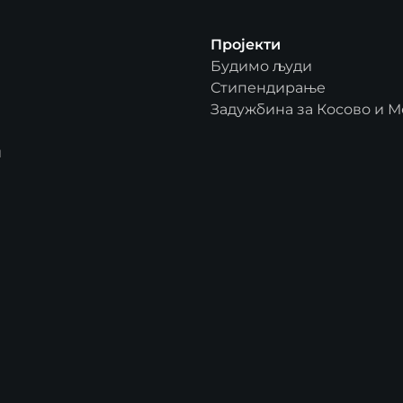
Пројекти
Будимо људи
Стипендирање
Задужбина за Косово и М
и