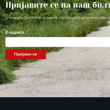
Пријавите се на наш бил
У нашем билтену можете погледати шта смо све у
Е-адреса
Пријави се