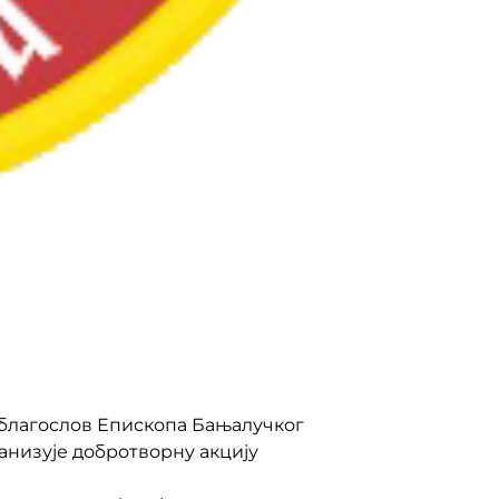
 благослов Епископа Бањалучког
анизује добротворну акцију