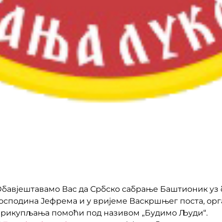
бавјештавамо Вас да Србско сабрање Баштионик уз
осподина Јефрема и у вријеме Васкршњег поста, орг
рикупљања помоћи под називом „Будимо Људи“.