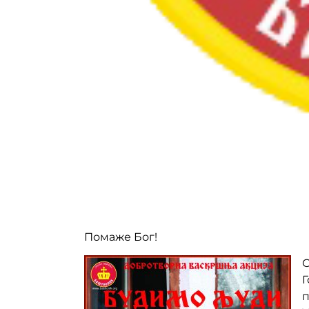
Помаже Бог!
О
Г
п