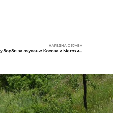
НАРЕДНА ОБЈАВА
Писмо подршке Дверима у борби за очување Косова и Метохије и против погубног пута у ЕУ