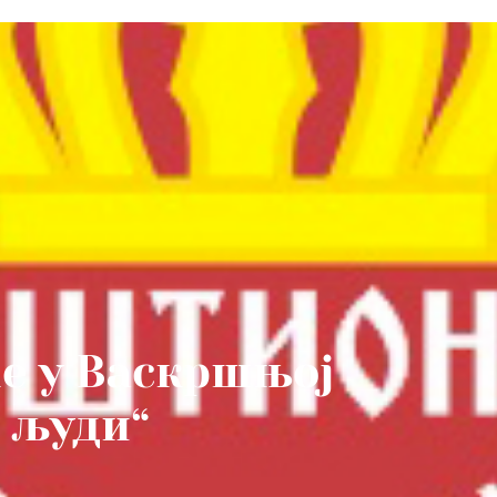
е у Васкршњој
 људи“