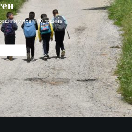
тен
радили у првих 10 година