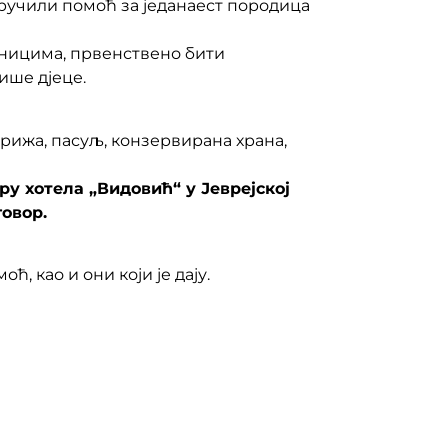
ручили помоћ за једанаест породица
еницима, првенствено бити
ише дјеце.
 рижа, пасуљ, конзервирана храна,
у хотела „Видовић“ у Јеврејској
говор.
, као и они који је дају.