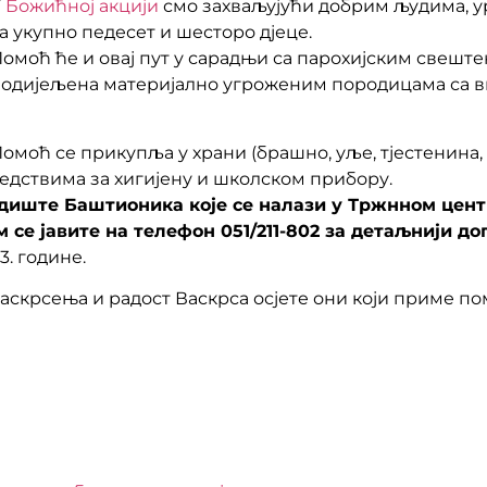
У
Божићној акцији
смо захваљујући добрим људима, у
а укупно педесет и шесторо дјеце.
омоћ ће и овај пут у сарадњи са парохијским свешт
одијељена материјално угроженим породицама са в
омоћ се прикупља у храни (брашно, уље, тјестенина,
едствима за хигијену и школском прибору.
диште Баштионика које се налази у Тржнном центр
се јавите на телефон 051/211-802 за детаљнији до
. године.
крсења и радост Васкрса осјете они који приме помоћ