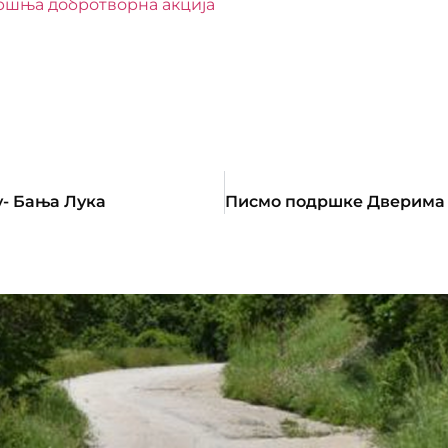
ршња добротворна акција
у- Бања Лука