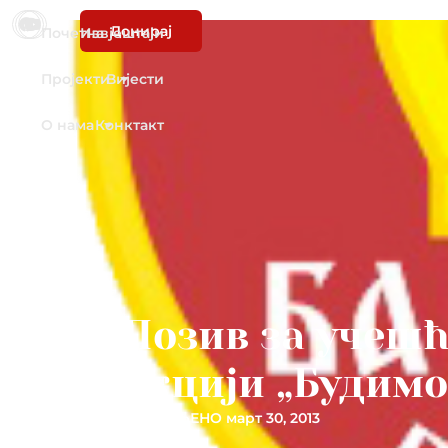
Донирај
Почетна
Извјештаји
Пројекти
Вијести
О нама
Конктакт
Позив за учешћ
акцији „Будимо
ОБЈАВЉЕНО
март 30, 2013