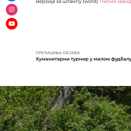
Верзија за штампу (word):
Писмо-Васк
ПРЕЂАШЊА ОБЈАВА
Хуманитарни турнир у малом фудбал