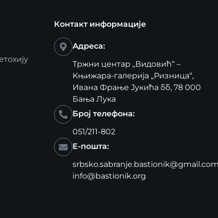
Контакт информације
Адреса:
етохију
Тржни центар „Видовић“ –
Kњижара-галерија „Ризница“,
Ивана Фрање Јукића бб, 78 000
Бања Лука
Број телефона:
051/211-802
Е-пошта:
srbsko.sabranje.bastionik@gmail.co
info@bastionik.org