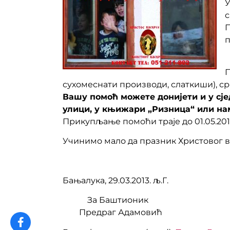
с
П
п
П
сухомеснати производи, слаткиши), ср
Вашу помоћ можете донијети и у сје
улици, у књижари „Ризница“ или нам 
Прикупљање помоћи траје до 01.05.2013
Учинимо мало да празник Христовог вас
Бањалука, 29.03.2013. љ.Г.
За Баштионик
Предраг Адамовић