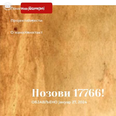
Донирај
Почетна
Извјештаји
Пројекти
Вијести
О нама
Конктакт
Позови 17766!
ОБЈАВЉЕНО
јануар 27, 2024