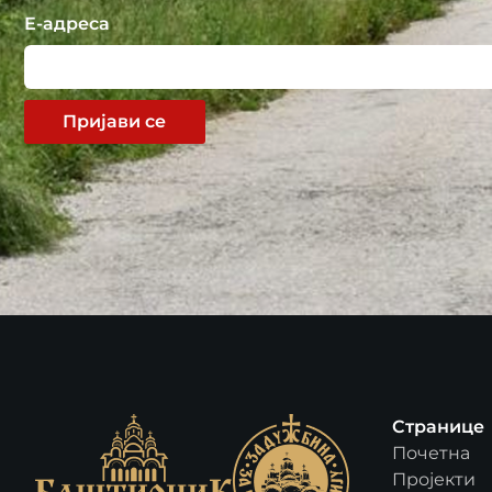
Е-адреса
Пријави се
Странице
Почетна
Пројекти