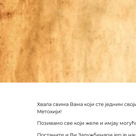
Хвала свима Вама који сте једним сво
Метохији!
Позивамо све који желе и имјау могућ
Постаните и Ви Задужбинари јер је н