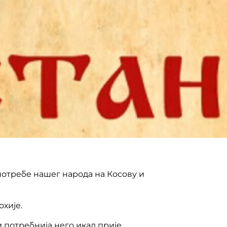
потребе нашег народа на Косову и
хије.
потребнија него икад прије.