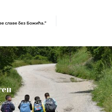
ве славе без Божића.”
тен
радили у првих 10 година