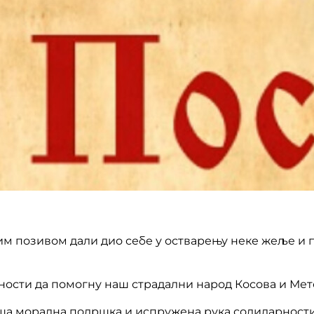
јим позивом дали дио себе у остварењу неке жеље и 
ности да помогну наш страдални народ Косова и Мето
аша морална подршка и испружена рука солидарности 