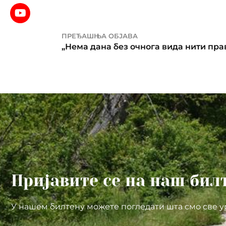
ПРЕЂАШЊА ОБЈАВА
„Нема дана без очнога вида нити пра
Пријавите се на наш бил
У нашем билтену можете погледати шта смо све у