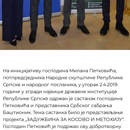
На иницијативу господина Милана Петковића,
потпредсједника Народне скупштине Републике
Српске и народног посланика, у уторак 2.4.2019.
године у згради највише државне институције
Републике Српске одржан је састанак господина
Петковића и представника Србског сабрања
Баштионик. Тема састанка било је представљање
пројекта „ЗАДУЖБИНА ЗА КОСОВО И МЕТОХИЈУ“.
Господин Петковић је подржао ову добротворну