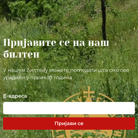
Пријавите се на наш
билтен
У нашем билтену можете погледати шта смо све
урадили у првих 10 година
Е-адреса
Пријави се