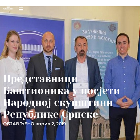
Представници
Баштионика у посјети
Народној скупштини
Републике Српске
ОБЈАВЉЕНО
април 2, 2019