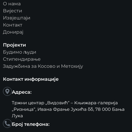
О нама
Вијести
Извјештаји
Контакт
Донирај
Пројекти
Будимо људи
Стипендирање
Задужбина за Косово и Метохију
Контакт информације
Адреса:
Тржни центар „Видовић“ – Kњижара-галерија
„Ризница“, Ивана Фрање Јукића бб, 78 000 Бања
Лука
Број телефона: