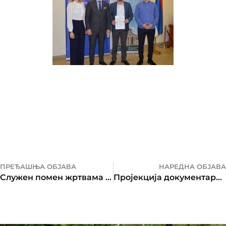
ПРЕЂАШЊА ОБЈАВА
НАРЕДНА ОБЈАВА
Служен помен жртвама НАТО агресије
Пројекција документарне репортаже са Косова и Метохије