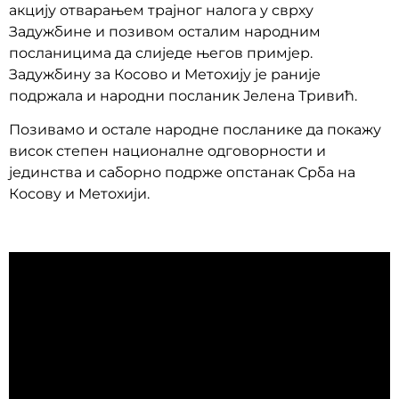
акцију отварањем трајног налога у сврху
Задужбине и позивом осталим народним
посланицима да слиједе његов примјер.
Задужбину за Косово и Метохију је раније
подржала и народни посланик Јелена Тривић
.
Позивамо и остале народне посланике да покажу
висок степен националне одговорности и
јединства и саборно подрже опстанак Срба на
Косову и Метохији.