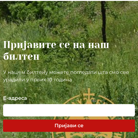
Пријавите се на наш
билтен
У нашем билтену можете погледати шта смо све
урадили у првих 10 година
Е-адреса
Пријави се