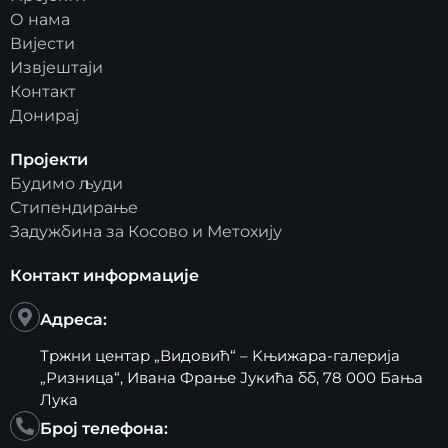
О нама
Вијести
Извјештаји
Контакт
Донирај
Пројекти
Будимо људи
Стипендирање
Задужбина за Косово и Метохију
Контакт информације
Адреса:
Тржни центар „Видовић“ – Kњижара-галерија
„Ризница“, Ивана Фрање Јукића бб, 78 000 Бања
Лука
Број телефона: