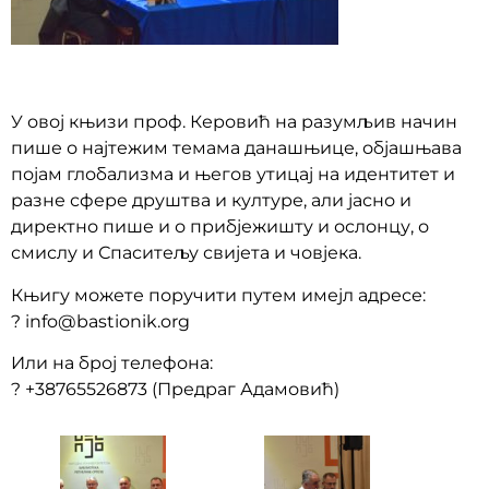
У овој књизи проф. Керовић на разумљив начин
пише о најтежим темама данашњице, објашњава
појам глобализма и његов утицај на идентитет и
разне сфере друштва и културе, али јасно и
директно пише и о прибјежишту и ослонцу, о
смислу и Спаситељу свијета и човјека.
Књигу можете поручити путем имејл адресе:
? info@bastionik.org
Или на број телефона:
? +38765526873 (Предраг Адамовић)