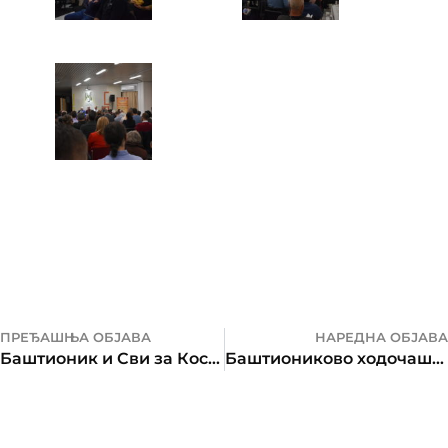
ПРЕЂАШЊА ОБЈАВА
НАРЕДНА ОБЈАВА
Баштионик и Сви за Космет саборно на шестом добротворном турнир за Народне кухиње на КиМ
Баштиониково ходочашће Светом Косову и Метохији