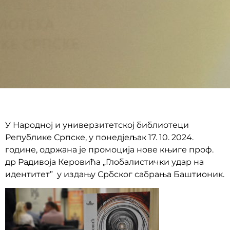
У Народној и универзитетској библиотеци
Републике Српске, у понедјељак 17. 10. 2024.
године, одржана је промоција нове књиге проф.
др Радивоја Керовића „Глобалистички удар на
идентитет” у издању Србског сабрања Баштионик.