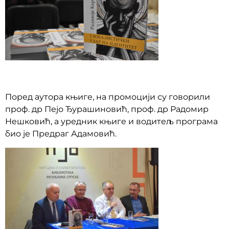
Поред аутора књиге, на промоцији су говорили
проф. др Пејо Ђурашиновић, проф. др Радомир
Нешковић, а уредник књиге и водитељ програма
био је Предраг Адамовић.