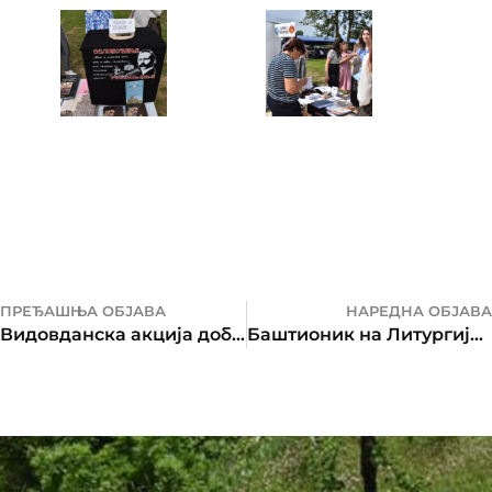
ПРЕЂАШЊА ОБЈАВА
НАРЕДНА ОБЈАВА
Видовданска акција добровољног даривања крви
Баштионик на Литургији у Разбоју