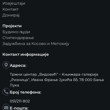
Извјештаји
Контакт
Донирај
Пројекти
Будимо људи
Стипендирање
Задужбина за Косово и Метохију
Контакт информације
Адреса:
Тржни центар „Видовић“ – Kњижара-галерија
„Ризница“, Ивана Фрање Јукића бб, 78 000 Бања
Лука
Број телефона:
051/211-802
Е-пошта: