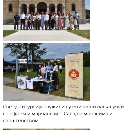
Свету Литургију служили су епископи бањалучки
г. Јефрем и марчански г. Сава, са монасима и
свештенством.