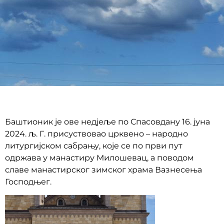
Баштионик је ове недјеље по Спасовдану 16. јуна
2024. љ. Г. присуствовао црквено – народно
литургијском сабрању, које се по први пут
одржава у манастиру Милошевац, а поводом
славе манастирског зимског храма Вазнесења
Господњег.