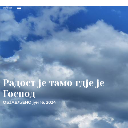
Радост је тамо гдје је
Господ
ОБЈАВЉЕНО
јун 16, 2024