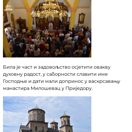
Била је част и задовољство осјетити овакву
духовну радост, у саборности славити име
Господње и дати мали допринос у васкрсавању
манастира Милошевац у Приједору.