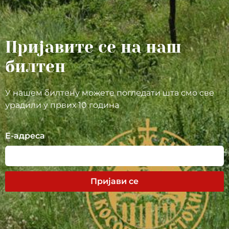
Пријавите се на наш
билтен
У нашем билтену можете погледати шта смо све
урадили у првих 10 година
Е-адреса
Пријави се