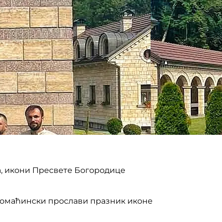
а, икони Пресвете Богородице
домаћински прослави празник иконе