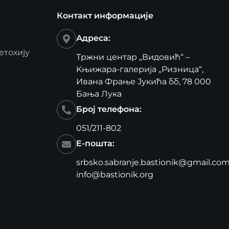
Контакт информације
Адреса:
етохију
Тржни центар „Видовић“ –
Kњижара-галерија „Ризница“,
Ивана Фрање Јукића бб, 78 000
Бања Лука
Број телефона:
051/211-802
Е-пошта:
srbsko.sabranje.bastionik@gmail.co
info@bastionik.org