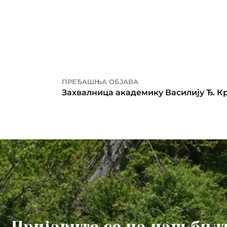
ПРЕЂАШЊА ОБЈАВА
Захвалница академику Василију Ђ. К