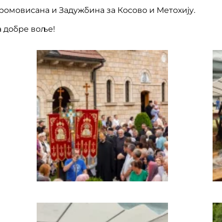
омовисана и Задужбина за Косово и Метохију.
а добре воље!