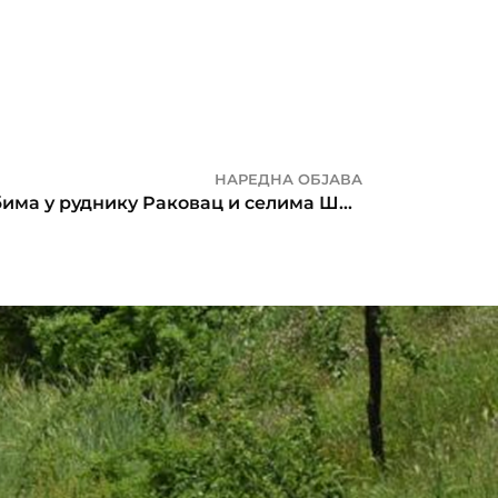
НАРЕДНА ОБЈАВА
„Хрватски злочин над Србима у руднику Раковац и селима Шарговац, Дракулић и Мотике код Бање Луке 7. фебруара 1942. године“