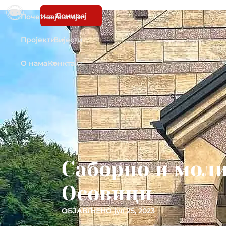
Донирај
Почетна
Извјештаји
Пројекти
Вијести
О нама
Конктакт
Саборно и моли
Осовици
ОБЈАВЉЕНО
јул 25, 2023