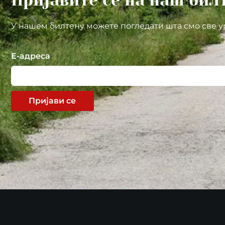
Пријавите се на наш бил
У нашем билтену можете погледати шта смо све у
Е-адреса
Пријави се