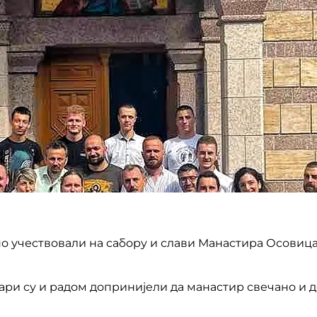
но учествовали на сабору и слави Манастирa Осовиц
ри су и радом допринијели да манастир свечано и 