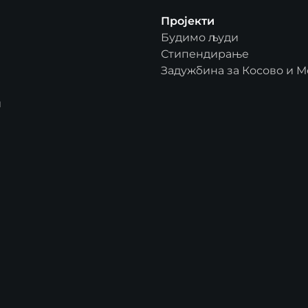
Пројекти
Будимо људи
Стипендирање
Задужбина за Косово и М
и