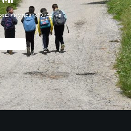
тен
радили у првих 10 година