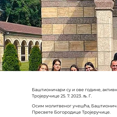
Баштионичари су и ове године, актив
Тројеручице 25. 7. 2023. љ. Г. ⁣⁣
Осим молитвеног учешћа, Баштионича
Пресвете Богородице Тројеручице.⁣