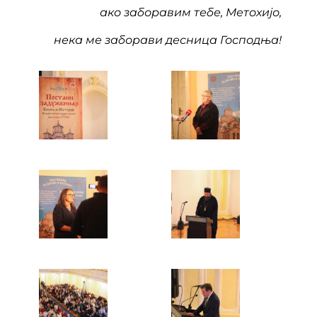
ако заборавим тебе, Метохијо,
нека ме заборави десница Господња!