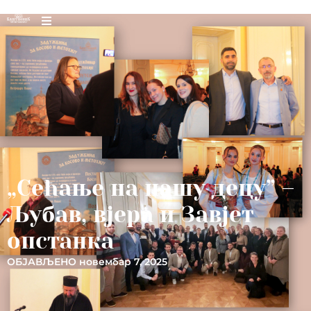
„Сећање на нашу децу” –
Љубав, вјера и Завјет
опстанка
ОБЈАВЉЕНО
новембар 7, 2025