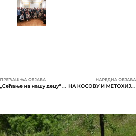
ПРЕЂАШЊА ОБЈАВА
НАРЕДНА ОБЈАВА
„Сећање на нашу децу“ — документарни филм у Бањалуци
НА КОСОВУ И МЕТОХИЈИ — У ЗАВЈЕТУ, У ЉУБАВИ, У СЛУЖЕЊУ