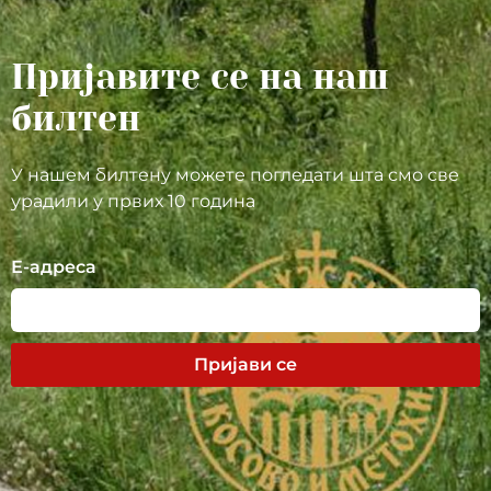
Пријавите се на наш
билтен
У нашем билтену можете погледати шта смо све
урадили у првих 10 година
Е-адреса
Пријави се