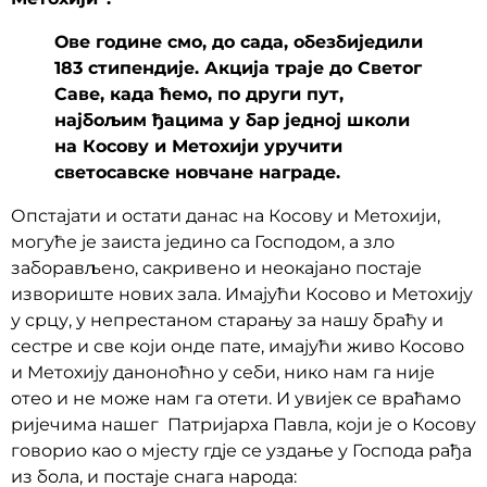
Ове године смо, до сада, обезбиједили
183 стипендије. Акција траје до Светог
Саве, када ћемо, по други пут,
најбољим ђацима у бар једној школи
на Косову и Метохији уручити
светосавске новчане награде.
Опстајати и остати данас на Косову и Метохији,
могуће је заиста једино са Господом, а зло
заборављено, сакривено и неокајано постаје
извориште нових зала. Имајући Косово и Метохију
у срцу, у непрестаном старању за нашу браћу и
сестре и све који онде пате, имајући живо Косово
и Метохију дано­ноћно у себи, нико нам га није
отео и не може нам га отети. И увијек се враћамо
ријечима нашег Патријарха Павла, који је о Косову
говорио као о мјесту гдје се уздање у Господа рађа
из бола, и постаје снага народа: