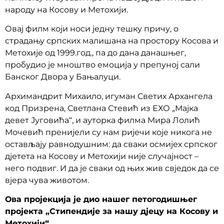
народу на Косову и Метохији.
Овај филм који носи једну тешку причу, о
страдању српских малишана на простору Косова и
Метохије од 1999.год., па до дана данашњег,
пробудио је мноштво емоција у препуној сали
Банског Двора у Бањалуци.
Архимандрит Михаило, игуман Светих Архангела
код Призрена, Светлана Стевић из ЕХО „Мајка
девет Југовића“, и ауторка филма Мира Лолић
Мочевић пренијели су нам ријечи које никога не
остављају равнодушним: да сваки осмијех српског
дјетета на Косову и Метохији није случајност –
него подвиг. И да је сваки од њих жив свједок да се
вјера чува животом.
Ова пројекција је дио нашег петогодишњег
пројекта „Стипендије за нашу дјецу на Косову и
Метохији“.