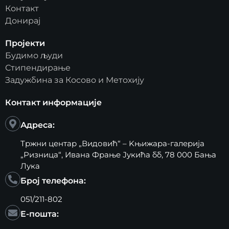
Контакт
Донирај
Пројекти
Будимо људи
Стипендирање
Задужбина за Косово и Метохију
Контакт информације
Адреса:
Тржни центар „Видовић“ – Kњижара-галерија
„Ризница“, Ивана Фрање Јукића бб, 78 000 Бања
Лука
Број телефона:
051/211-802
Е-пошта: