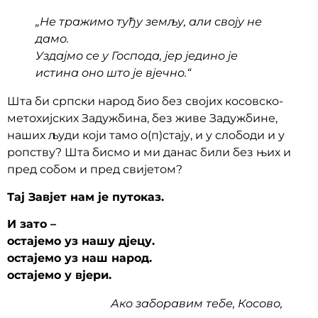
„Не тражимо туђу земљу, али своју не
дамо.
Уздајмо се у Господа, јер једино је
истина оно што је вјечно.“
Шта би српски народ био без својих косовско-
метохијских Задужбина, без живе Задужбине,
наших људи који тамо о(п)стају, и у слободи и у
ропству? Шта бисмо и ми данас били без њих и
пред собом и пред свијетом?
Тај Завјет нам је путоказ.
И зато –
остајемо уз нашу дјецу.
остајемо уз наш народ.
остајемо у вјери.
Ако заборавим тебе, Косово,