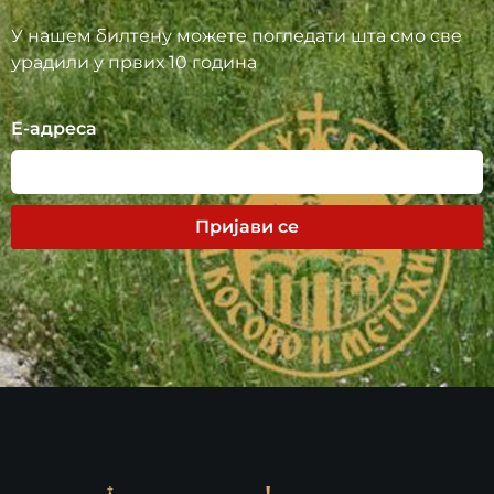
У нашем билтену можете погледати шта смо све
урадили у првих 10 година
Е-адреса
Пријави се