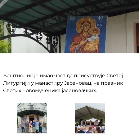
Баштионик је имао част да присуствује Светој
Литургији у манастиру Јасеновац, на празник
Светих новомученика јасеновачких.