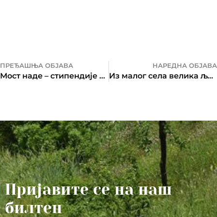
ПРЕЂАШЊА ОБЈАВА
НАРЕДНА ОБЈАВА
Мост наде – стипендије за нашу дјецу на Косову и Метохији
Из малог села велика љубав: Корови за ђака са Косова и Метохије
Пријавите се на наш
билтен