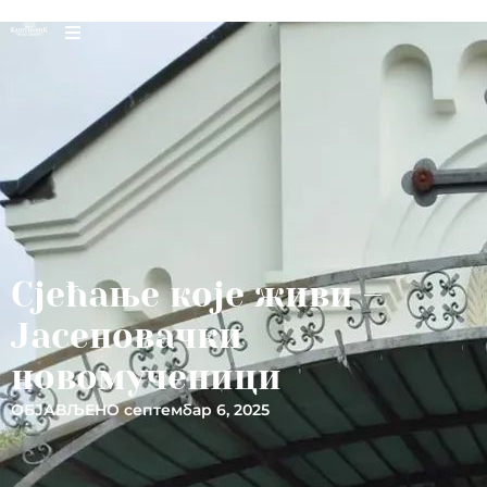
Сјећање које живи –
Јасеновачки
новомученици
ОБЈАВЉЕНО
септембар 6, 2025