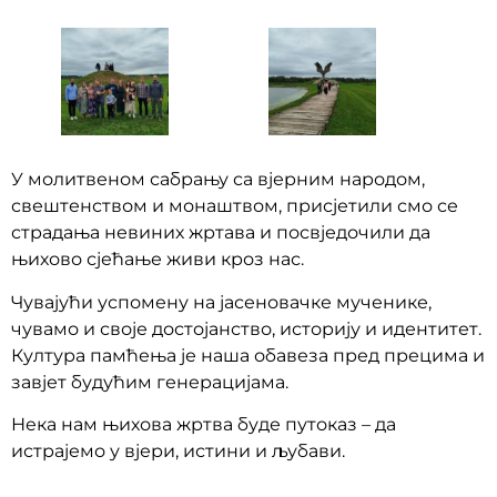
У молитвеном сабрању са вјерним народом,
свештенством и монаштвом, присјетили смо се
страдања невиних жртава и посвједочили да
њихово сјећање живи кроз нас.
Чувајући успомену на јасеновачке мученике,
чувамо и своје достојанство, историју и идентитет.
Култура памћења је наша обавеза пред прецима и
завјет будућим генерацијама.
Нека нам њихова жртва буде путоказ – да
истрајемо у вјери, истини и љубави.