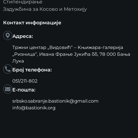
Стипендирање
Задужбина за Косово и Метохију
Контакт информације
Адреса:
Тржни центар „Видовић“ – Kњижара-галерија
„Ризница“, Ивана Фрање Јукића бб, 78 000 Бања
Лука
Број телефона:
051/211-802
Е-пошта:
srbsko.sabranje.bastionik@gmail.com
info@bastionik.org