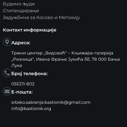
Будимо људи
Стипендирање
Задужбина за Косово и Метохију
Контакт информације
Адреса:
Тржни центар „Видовић“ – Kњижара-галерија
„Ризница“, Ивана Фрање Јукића бб, 78 000 Бања
Лука
Број телефона:
051/211-802
Е-пошта:
srbsko.sabranje.bastionik@gmail.com
info@bastionik.org