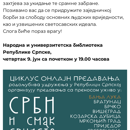
захтјева за укидање те срамне забране.
Позивамо вас да се придружите заједничкој
борби за слободу основних људских вриједности,
као и узвишених светосавских идеала.
Слога биће пораз врагу!
Народна и универзитетска библиотека
Републике Српске,
четвртак 9. јун са почетком у 19.00 часова