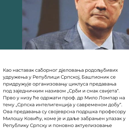
Као наставак саборног дјеловања родољубивих
удружења у Републици Српској, Баштионик се
придружује организовању циклуса предавања
под заједничким називом „Срби и смак свијета“.
Прво у низу ће одржати проф. др Мило Ломпар на
тему „Српска интелигенција у савременом добу“.
Ова предавања су својеврсна подршка професору
Милошу Ковићу, коме је и даље забрањен улазак у
Републику Српску и поновно актуелизовање