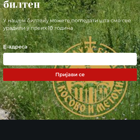
билтен
У нашем билтену можете погледати шта смо све
урадили у првих 10 година
Е-адреса
Пријави се