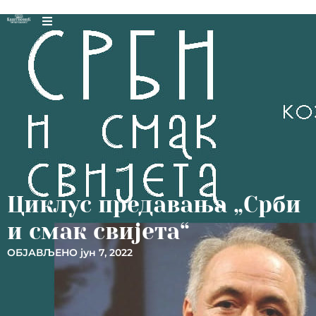
Циклус предавања „Срби
и смак свијета“
ОБЈАВЉЕНО
јун 7, 2022