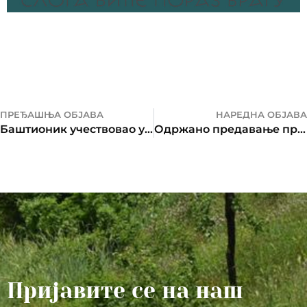
ПРЕЂАШЊА ОБЈАВА
НАРЕДНА ОБЈАВА
Баштионик учествовао у обиљежавању Спасовдана
Одржано предавање проф. др Мила Ломпара
Пријавите се на наш