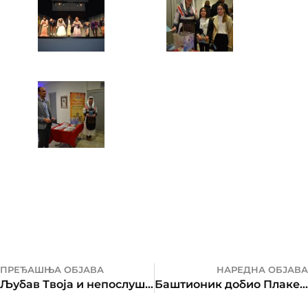
ПРЕЂАШЊА ОБЈАВА
НАРЕДНА ОБЈАВА
Љубав Твоја и непослушност моја
Баштионик добио Плакету Града Бања Лука