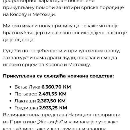
добротворног карактера – посвећене
прикупљању помоћи за четири српске породице
на Косову и Метохији.
Ми смо имали нову прилику да покажемо своје
братољубље, јер није важно колико дајеш, важно је
да је од срца.
Судећи по посјећености и прикупљеном новцу,
захваљујући вама драги људи, показали смо да
играмо срцем за Косово и Метохију.
Прикупљена су сљедећа новчана средства:
Бања Лука
6.360,70 КМ
Прњавор
2.491,55 КМ
Лакташи
2.367,50 КМ
Градишка
2.933,25 КМ
Величанствена представа Народног позоришта
из Приштине „Женидба” изазивала је сузе како
код публике, тако и код глумаца, и чланова