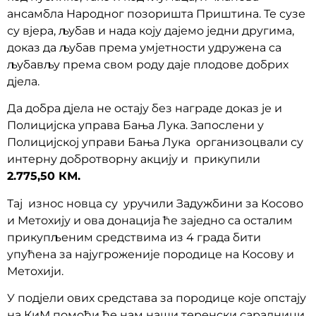
ансамбла Народног позоришта Приштина. Те сузе
су вјера, љубав и нада коју дајемо једни другима,
доказ да љубав према умјетности удружена са
љубављу према свом роду даје плодове добрих
дјела.
Да добра дјела не остају без награде доказ је и
Полицијска управа Бања Лука. Запослени у
Полицијској управи Бања Лука организоцвали су
интерну добротворну акцију и прикупили
2.775,50 КМ.
Тај износ новца су уручили Задужбини за Косово
и Метохију и ова донација ће заједно са осталим
прикупљеним средствима из 4 града бити
упућена за најугроженије породице на Косову и
Метохији.
У подјели ових средстава за породице које опстају
на КиМ помоћи ће нам наши теренски сарадници