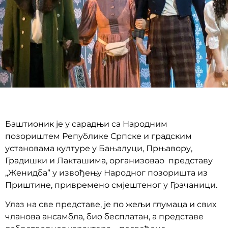
Баштионик је у сарадњи са Народним
позориштем Републике Српске и градским
установама културе у Бањалуци, Прњавору,
Градишки и Лакташима, организовао представу
„Женидба” у извођењу Народног позоришта из
Приштине, привремено смјештеног у Грачаници.
Улаз на све представе, је по жељи глумаца и свих
чланова ансамбла, био бесплатан, а представе