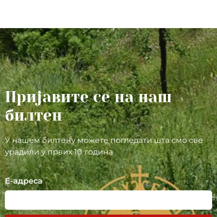
Пријавите се на наш
билтен
У нашем билтену можете погледати шта смо све
урадили у првих 10 година
Е-адреса