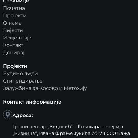
Странице
Почетна
Пројекти
О нама
Вијести
Извјештаји
Контакт
Донирај
Пројекти
Будимо људи
Стипендирање
Задужбина за Косово и Метохију
Контакт информације
Адреса:
Тржни центар „Видовић“ – Kњижара-галерија
„Ризница“, Ивана Фрање Јукића бб, 78 000 Бања