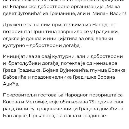
из Епархијске добротворне организације „Мајка
девет Југовића“ из Грачанице, али и Милан Васић!
Дружење са нашим пријатељима из Народног
позоришта Приштина завршило се у Градишки,
одакле је дошла и иницијатива за овај велики
културно – добротворни догађај.
Иницијатива за овај културни, али и добротворни
и братољубиви догађај потекла је од менаџера
Града Градишка, Бојана Вујиновића, глумца Бранка
Бабовића и градоначелника Градишке Зорана
Аџића.
Покровитељи гостовања Народног позоришта са
Косова и Метохије, које обиљежава 75 година свог
рада, били су градоначелници Градова домаћина:
Бањалуке, Прњавора, Лакташа и Градишке.