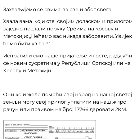
Захваљујемо се свима, за све и због свега.
Хвала вама који сте својим доласком и прилогом
заједно послали поруку Србима на Косову и
Метохији: „Нећемо вас никада заборавити. Увијек
ћемо бити уз вас!“
Испратили смо наше пријатеље и госте, радујући
се новим сусретима у Републици Српској или на
Косову и Метохији.
Они који желе помоћи свој народ на нашој светој
земљи могу свој прилог уплатити на наш жиро
рачун или позивом на број 17766 даровати 2КМ.