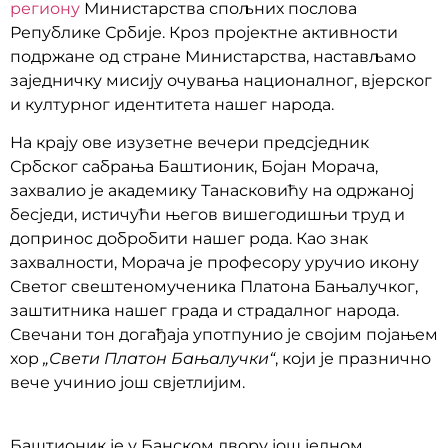
региону
Министарства спољних послова
Републике Србије. Кроз пројектне активности
подржане од стране Министарства, настављамо
заједничку мисију очувања националног, вјерског
и културног идентитета нашег народа.
На крају ове изузетне вечери предсједник
Србског сабрања Баштионик, Бојан Морача,
захвалио је академику Танасковићу на одржаној
бесједи, истичући његов вишегодишњи труд и
допринос добробити нашег рода. Као знак
захвалности, Морача је професору уручио икону
Светог свештеномученика Платона Бањалучког,
заштитника нашег града и страдалног народа.
Свечани тон догађаја употпунио је својим појањем
хор
„Свети Платон Бањалучки“
, који је празнично
вече учинио још свјетлијим.
Баштионик је у Банском двору још једном