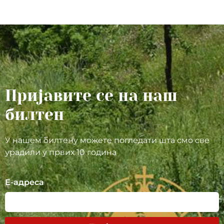
Пријавите се на наш
билтен
У нашем билтену можете погледати шта смо све
урадили у првих 10 година
Е-адреса