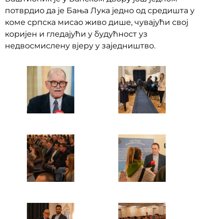
потврдио да је Бања Лука једно од средишта у
коме српска мисао живо дише, чувајући свој
коријен и гледајући у будућност уз
недвосмислену вјеру у заједништво.