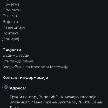
Почетна
Пројекти
О нама
Вијести
Извјештаји
Контакт
Донирај
Пројекти
Будимо људи
Стипендирање
Задужбина за Косово и Метохију
Контакт информације
Адреса:
Тржни центар „Видовић“ – Kњижара-галерија
„Ризница“, Ивана Фрање Јукића бб, 78 000 Бања
Лука