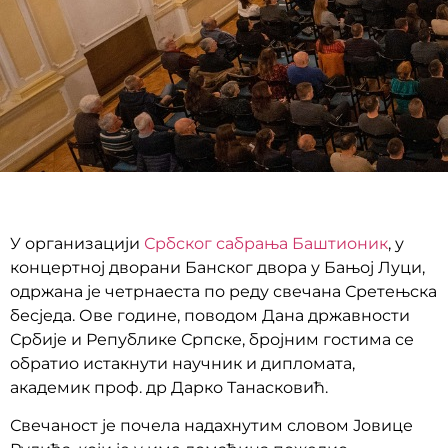
У организацији
Србског сабрања Баштионик
, у
концертној дворани Банског двора у Бањој Луци,
одржана је четрнаеста по реду свечана Сретењска
бесједа. Ове године, поводом Дана државности
Србије и Републике Српске, бројним гостима се
обратио истакнути научник и дипломата,
академик проф. др Дарко Танасковић.
Свечаност је почела надахнутим словом Јовице