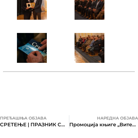
ПРЕЂАШЊА ОБЈАВА
НАРЕДНА ОБЈАВА
СРЕТЕЊЕ | ПРАЗНИК СЛОБОДЕ И ДРЖАВНОСТИ
Промоција књиге „Витезови Карађорђеве звезде ЈВуО 1941–1945“ у Бањој Луци