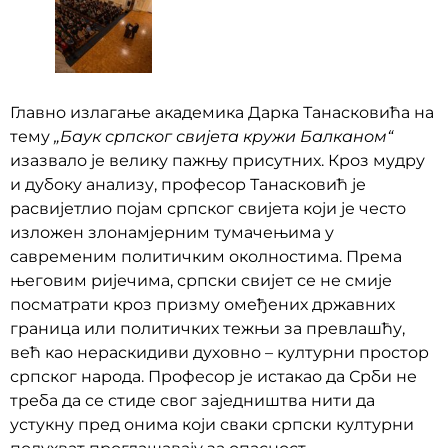
Главно излагање академика Дарка Танасковића на
тему
„Баук српског свијета кружи Балканом“
изазвало је велику пажњу присутних. Кроз мудру
и дубоку анализу, професор Танасковић је
расвијетлио појам српског свијета који је често
изложен злонамјерним тумачењима у
савременим политичким околностима. Према
његовим ријечима, српски свијет се не смије
посматрати кроз призму омеђених државних
граница или политичких тежњи за превлашћу,
већ као нераскидиви духовно – културни простор
српског народа. Професор је истакао да Срби не
треба да се стиде свог заједништва нити да
устукну пред онима који сваки српски културни