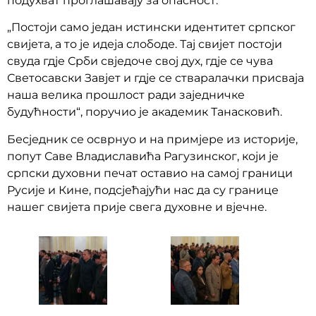
подухват проглашавају за опасност.
„Постоји само један истински идентитет српског
свијета, а то је идеја слободе. Тај свијет постоји
свуда гдје Срби свједоче свој дух, гдје се чува
Светосавски Завјет и гдје се стваралачки присваја
наша велика прошлост ради заједничке
будућности“, поручио је академик Танасковић.
Бесједник се осврнуо и на примјере из историје,
попут Саве Владиславића Рагузинског, који је
српски духовни печат оставио на самој граници
Русије и Кине, подсјећајући нас да су границе
нашег свијета прије свега духовне и вјечне.