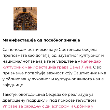
Манифестација од посебног значаја
Са поносом истичемо да је Сретењска бесједа
препозната као догађај од изузетног културног и
националног значаја те је уврштена у
Календар
културних манифестација града Бања Лука
. Ово
признање потврђује важност коју Баштионик има
у обликовању духовног и културног живота наше
заједнице.
Такође, овогодишња бесједа се реализује уз
драгоцјену подршку и под покровитељством
Управе за сарадњу с дијаспором и Србима у