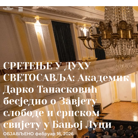
СРЕТЕЊЕ У ДУХУ
СВЕТОСАВЉА: Академик
Дарко Танасковић
бесједио о Завјету
слободе и српском
свијету у Бањој Луци
ОБЈАВЉЕНО
фебруар 16, 2026