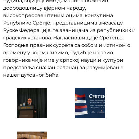
Рудића, који је у име домаћина пожелио
добродошлицу вјерном народу,
високопреосвештеним оцима, конзулима
Републике Србије, представницима амбасаде
Руске Федерације, те званицама из републичких и
градских установа. Нагласивши да је Сретење
Господње празник сусрета са собом и истином о
времену у којем живимо, Рудић је најавио
говорника чије име у српској науци и култури
представља снажан ослонац за разумијевање
нашег духовног бића.