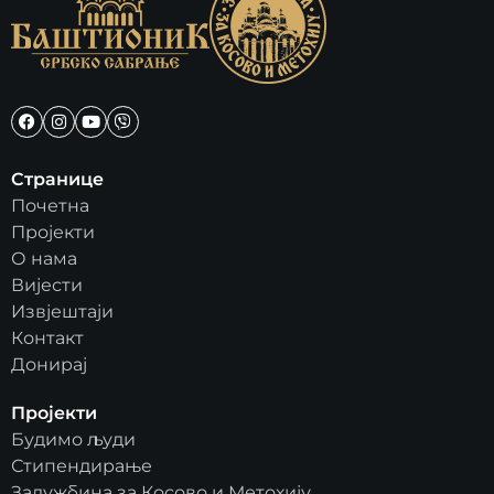
Странице
Почетна
Пројекти
О нама
Вијести
Извјештаји
Контакт
Донирај
Пројекти
Будимо људи
Стипендирање
Задужбина за Косово и Метохију