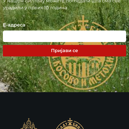
У нашем билтену можете погледати шта смо све
урадили у првих 10 година
Е-адреса
Пријави се