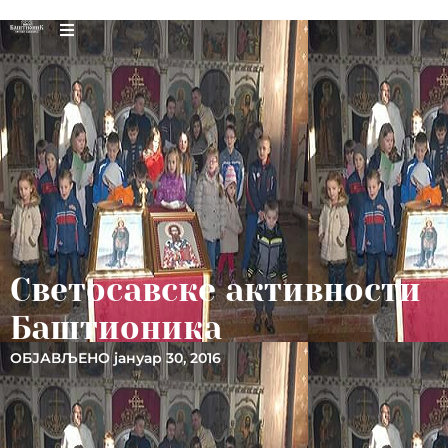
Светосавске активности
Баштионика
ОБЈАВЉЕНО
јануар 30, 2016