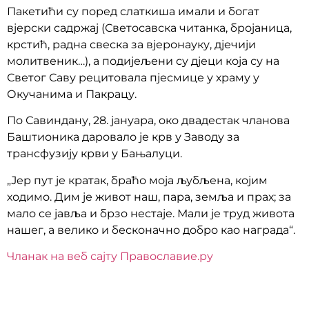
Пакетићи су поред слаткиша имали и богат
вјерски садржај (Светосавска читанка, бројаница,
крстић, радна свеска за вјеронауку, дјечији
молитвеник…), а подијељени су дјеци која су на
Светог Саву рецитовала пјесмице у храму у
Окучанима и Пакрацу.
По Савиндану, 28. јануара, око двадестак чланова
Баштионика даровало је крв у Заводу за
трансфузију крви у Бањалуци.
„Јер пут је кратак, браћо моја љубљена, којим
ходимо. Дим је живот наш, пара, земља и прах; за
мало се јавља и брзо нестаје. Мали је труд живота
нашег, а велико и бесконачно добро као награда“.
Чланак на веб сајту Православие.ру