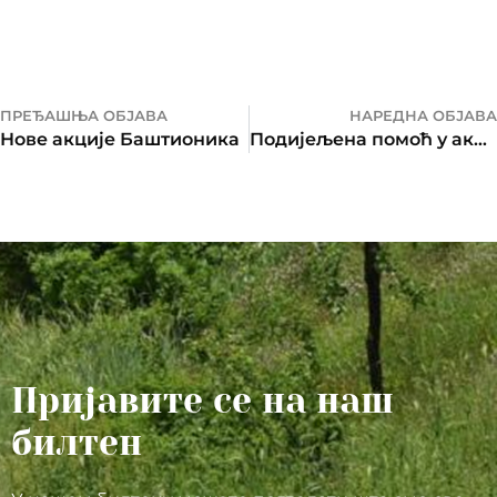
ПРЕЂАШЊА ОБЈАВА
НАРЕДНА ОБЈАВА
Нове акције Баштионика
Подијељена помоћ у акцији “Будимо људи”, о Божићу 2015. љ.Г.
Пријавите се на наш
билтен