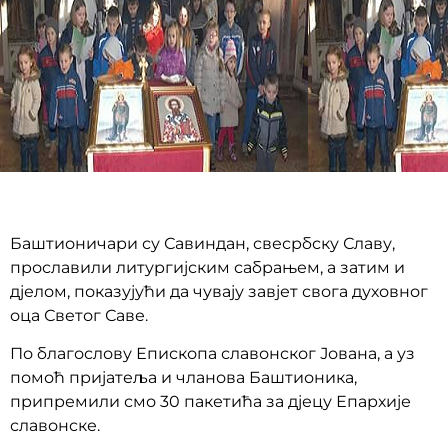
Баштионичари су Савиндан, свесрбску Славу,
прославили литургијским сабрањем, а затим и
дјелом, показујући да чувају завјет свога духовног
оца Светог Саве.
По благослову Епископа славонског Јована, а уз
помоћ пријатеља и чланова Баштионика,
припремили смо 30 пакетића за дјецу Епархије
славонске.