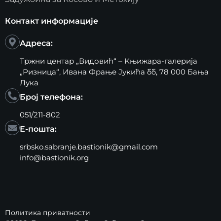
Контакт информације
Адреса:
Тржни центар „Видовић“ – Kњижара-галерија
„Ризница“, Ивана Фрање Јукића бб, 78 000 Бања
Лука
Број телефона:
051/211-802
Е-пошта:
srbsko.sabranje.bastionik@gmail.com
info@bastionik.org
Политика приватности