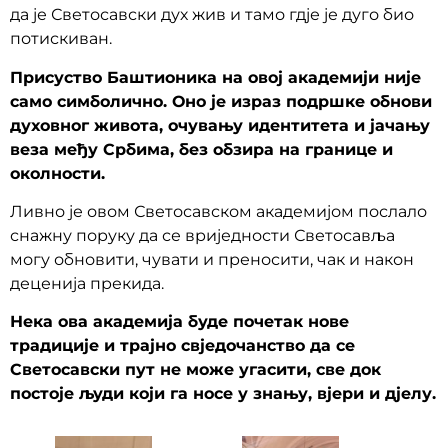
да је Светосавски дух жив и тамо гдје је дуго био
потискиван.
Присуство Баштионика на овој академији није
само симболично. Оно је израз подршке обнови
духовног живота, очувању идентитета и јачању
веза међу Србима, без обзира на границе и
околности.
Ливно је овом Светосавском академијом послало
снажну поруку да се вриједности Светосавља
могу обновити, чувати и преносити, чак и након
деценија прекида.
Нека ова академија буде почетак нове
традиције и трајно свједочанство да се
Светосавски пут не може угасити, све док
постоје људи који га носе у знању, вјери и дјелу.