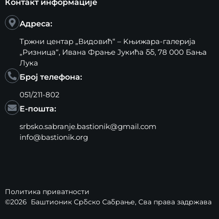
Контакт информације
Адреса:
Тржни центар „Видовић“ – Kњижара-галерија
„Ризница“, Ивана Фрање Јукића бб, 78 000 Бања
Лука
Број телефона:
051/211-802
Е-пошта:
srbsko.sabranje.bastionik@gmail.com
info@bastionik.org
Политика приватности
©2026
Баштионик Србско Сабрање
, Сва права задржава