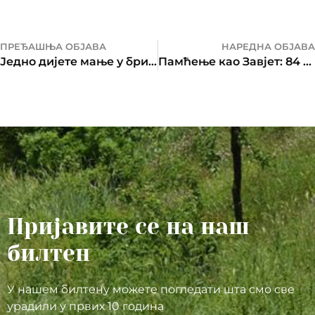
ПРЕЂАШЊА ОБЈАВА
НАРЕДНА ОБЈАВА
Једно дијете мање у бризи, један Завјет више
Памћење као Завјет: 84 године од страдања Срба 1942. у Дракулићу
Пријавите се на наш
билтен
У нашем билтену можете погледати шта смо све
урадили у првих 10 година