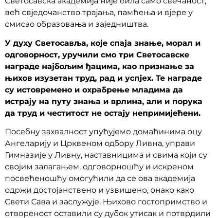
Светосавска академија није била само свечаност,
већ свједочанство трајања, памћења и вјере у
смисао образовања и заједништва.
У духу Светосавља, које спаја знање, морал и
одговорност, уручили смо три Светосавске
награде најбољим ђацима, као признање за
њихов изузетан труд, рад и успјех. Те награде
су истовремено и охрабрење младима да
истрају на путу знања и врлина, али и порука
да труд и честитост не остају непримијећени.
Посебну захвалност упућујемо домаћинима оцу
Ангеларију и Црквеном одбору Ливна, управи
Гимназије у Ливну, наставницима и свима који су
својим залагањем, одговорношћу и искреном
посвећеношћу омогућили да се ова академија
одржи достојанствено и узвишено, онако како
Свети Сава и заслужује. Њихово гостопримство и
отвореност оставили су дубок утисак и потврдили