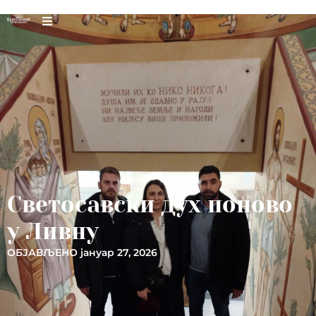
Светосавски дух поново
у Ливну
ОБЈАВЉЕНО
јануар 27, 2026