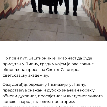
По први пут, Баштионик је имао част да буде
присутан у Ливну, граду у којем је ове године
обновљена прослава Светог Саве кроз
Светосавску академију.
Овај догађај, одржан у Гимназији у Ливну,
представља снажан и дубоко значајан корак у
обнови духовног, просвјетног и културног живота
српског народа на овим просторима.