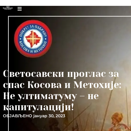
Светосавски проглас за
спас Косова и Метохије:
Не ултиматуму – не
капитулацији!
ОБЈАВЉЕНО
јануар 30, 2023