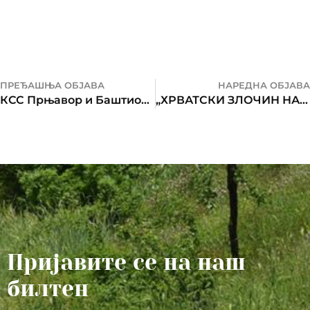
ПРЕЂАШЊА ОБЈАВА
НАРЕДНА ОБЈАВА
КСС Прњавор и Баштионик у посјети породици Мандић
„ХРВАТСКИ ЗЛОЧИН НАД СРБИМА…”
Пријавите се на наш
билтен